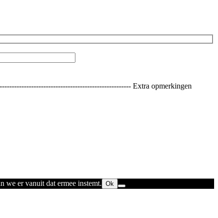
----------------------------------------------- Extra opmerkingen
n we er vanuit dat ermee instemt.
Ok