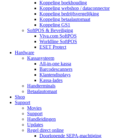
Koppeling boekhouding
Koppeling webshop / dataconnector
Koppeling bedrijfsvergelijking
Koppeling betaalautomaat
Koppeling GS1
SoftPOS & Beveiliging
Viva.com SoftPOS
Worldline SoftPOS
ESET Protect
Hardware
Kassasysteem
All-in-one kassa
Barcodescanners
Klantendisplays
Kassa-lades
Handterminals
Betaalautomaat
Shop
Support
Movies
Support
Handleidingen
Updates
Regel direct online
Doorlopende SEPA-machtiging