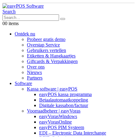
Search
0
0 items
Ontdek nu
Probeer gratis demo
Overstap Service
Gebruikers vertellen
Etiketten & Hangkaartjes
Giftcards & Verpakkingen
Over ons
Nieuws
Partners
Software
Kassa software | easyPOS
easyPOS kassa programma
Betaalautomaatkoppeling
Digitale kassabon/factuur
Voorraadbeheer | easyVoras
easyVorasWindows
easyVorasOnline
easyPOS PIM Systeem
EDI – Electronic Data Interchange