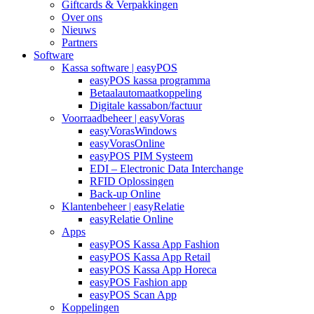
Giftcards & Verpakkingen
Over ons
Nieuws
Partners
Software
Kassa software | easyPOS
easyPOS kassa programma
Betaalautomaatkoppeling
Digitale kassabon/factuur
Voorraadbeheer | easyVoras
easyVorasWindows
easyVorasOnline
easyPOS PIM Systeem
EDI – Electronic Data Interchange
RFID Oplossingen
Back-up Online
Klantenbeheer | easyRelatie
easyRelatie Online
Apps
easyPOS Kassa App Fashion
easyPOS Kassa App Retail
easyPOS Kassa App Horeca
easyPOS Fashion app
easyPOS Scan App
Koppelingen