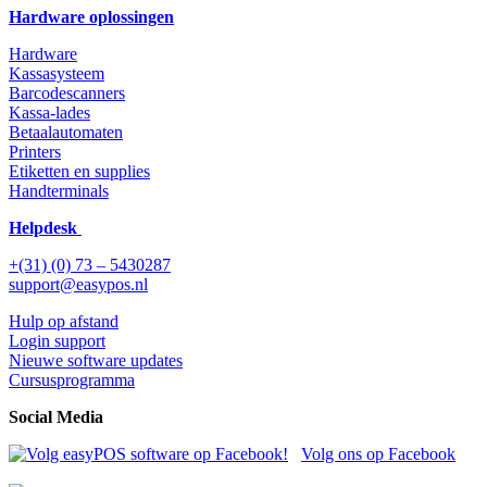
Hardware oplossingen
Hardware
Kassasysteem
Barcodescanners
Kassa-lades
Betaalautomaten
Printers
Etiketten en supplies
Handterminals
Helpdesk
+(31) (0) 73 – 5430287
support@easypos.nl
Hulp op afstand
Login support
Nieuwe software updates
Cursusprogramma
Social Media
Volg ons op Facebook