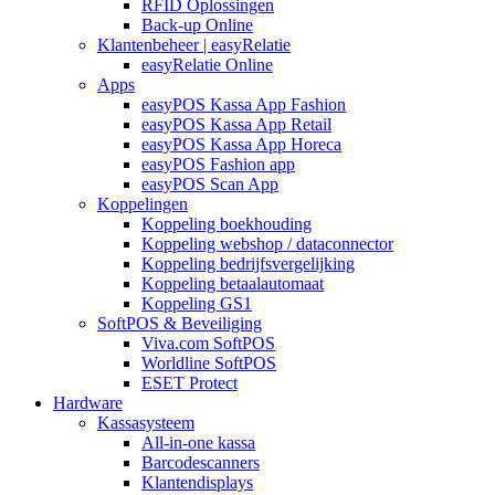
RFID Oplossingen
Back-up Online
Klantenbeheer | easyRelatie
easyRelatie Online
Apps
easyPOS Kassa App Fashion
easyPOS Kassa App Retail
easyPOS Kassa App Horeca
easyPOS Fashion app
easyPOS Scan App
Koppelingen
Koppeling boekhouding
Koppeling webshop / dataconnector
Koppeling bedrijfsvergelijking
Koppeling betaalautomaat
Koppeling GS1
SoftPOS & Beveiliging
Viva.com SoftPOS
Worldline SoftPOS
ESET Protect
Hardware
Kassasysteem
All-in-one kassa
Barcodescanners
Klantendisplays