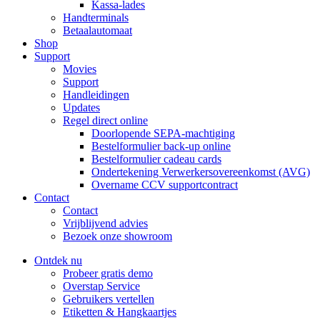
Kassa-lades
Handterminals
Betaalautomaat
Shop
Support
Movies
Support
Handleidingen
Updates
Regel direct online
Doorlopende SEPA-machtiging
Bestelformulier back-up online
Bestelformulier cadeau cards
Ondertekening Verwerkersovereenkomst (AVG)
Overname CCV supportcontract
Contact
Contact
Vrijblijvend advies
Bezoek onze showroom
Ontdek nu
Probeer gratis demo
Overstap Service
Gebruikers vertellen
Etiketten & Hangkaartjes