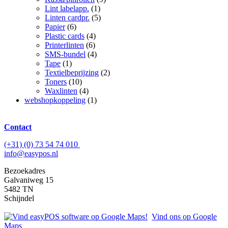
Lint labelapp.
(1)
Linten cardpr.
(5)
Papier
(6)
Plastic cards
(4)
Printerlinten
(6)
SMS-bundel
(4)
Tape
(1)
Textielbeprijzing
(2)
Toners
(10)
Waxlinten
(4)
webshopkoppeling
(1)
Contact
(+31) (0) 73 54 74 010
info@easypos.nl
Bezoekadres
Galvaniweg 15
5482 TN
Schijndel
Vind ons op Google
Maps