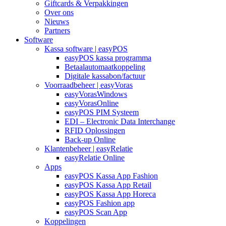
Giftcards & Verpakkingen
Over ons
Nieuws
Partners
Software
Kassa software | easyPOS
easyPOS kassa programma
Betaalautomaatkoppeling
Digitale kassabon/factuur
Voorraadbeheer | easyVoras
easyVorasWindows
easyVorasOnline
easyPOS PIM Systeem
EDI – Electronic Data Interchange
RFID Oplossingen
Back-up Online
Klantenbeheer | easyRelatie
easyRelatie Online
Apps
easyPOS Kassa App Fashion
easyPOS Kassa App Retail
easyPOS Kassa App Horeca
easyPOS Fashion app
easyPOS Scan App
Koppelingen