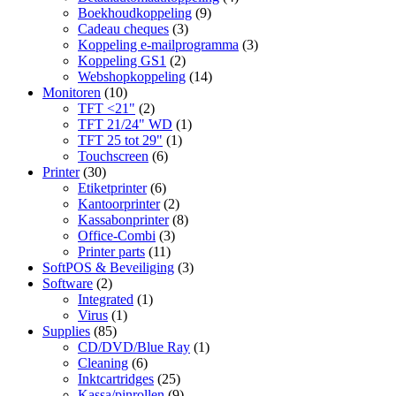
Boekhoudkoppeling
(9)
Cadeau cheques
(3)
Koppeling e-mailprogramma
(3)
Koppeling GS1
(2)
Webshopkoppeling
(14)
Monitoren
(10)
TFT <21"
(2)
TFT 21/24" WD
(1)
TFT 25 tot 29"
(1)
Touchscreen
(6)
Printer
(30)
Etiketprinter
(6)
Kantoorprinter
(2)
Kassabonprinter
(8)
Office-Combi
(3)
Printer parts
(11)
SoftPOS & Beveiliging
(3)
Software
(2)
Integrated
(1)
Virus
(1)
Supplies
(85)
CD/DVD/Blue Ray
(1)
Cleaning
(6)
Inktcartridges
(25)
Kassa/pinrollen
(9)