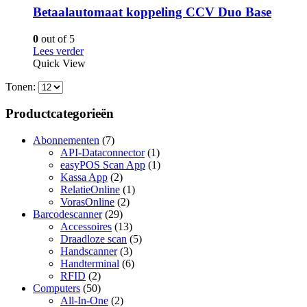
Betaalautomaat koppeling CCV Duo Base
0
out of 5
Lees verder
Quick View
Tonen:
Productcategorieën
Abonnementen
(7)
API-Dataconnector
(1)
easyPOS Scan App
(1)
Kassa App
(2)
RelatieOnline
(1)
VorasOnline
(2)
Barcodescanner
(29)
Accessoires
(13)
Draadloze scan
(5)
Handscanner
(3)
Handterminal
(6)
RFID
(2)
Computers
(50)
All-In-One
(2)