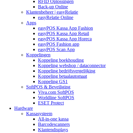
RFID Oplossingen
Back-up Online
Klantenbeheer | easyRelatie
easyRelatie Online
Apps
easyPOS Kassa App Fashion
easyPOS Kassa App Retail
easyPOS Kassa App Horeca
easyPOS Fashion app
easyPOS Scan App
Koppelingen
Koppeling boekhouding
Koppeling webshop / dataconnector
Koppeling bedrijfsvergelijking
Koppeling betaalautomaat
Koppeling GS1
SoftPOS & Beveiliging
Viva.com SoftPOS
Worldline SoftPOS
ESET Protect
Hardware
Kassasysteem
All-in-one kassa
Barcodescanners
Klantendisplays