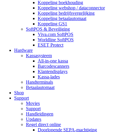
Koppeling boekhouding
Koppeling webshop / dataconnector
Koppeling bedrijfsvergelijking
Koppeling betaalautomaat
Koppeling GS1
SoftPOS & Beveiliging
Viva.com SoftPOS
Worldline SoftPOS
ESET Protect
Hardware
Kassasysteem
All-in-one kassa
Barcodescanners
Klantendisplays
Kassa-lades
Handterminals
Betaalautomaat
Shop
Support
Movies
Support
Handleidingen
Updates
Regel direct online
Doorlopende SEPA-machtiging