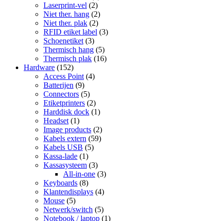
Laserprint-vel
(2)
Niet ther. hang
(2)
Niet ther. plak
(2)
RFID etiket label
(3)
Schoenetiket
(3)
Thermisch hang
(5)
Thermisch plak
(16)
Hardware
(152)
Access Point
(4)
Batterijen
(9)
Connectors
(5)
Etiketprinters
(2)
Harddisk dock
(1)
Headset
(1)
Image products
(2)
Kabels extern
(59)
Kabels USB
(5)
Kassa-lade
(1)
Kassasysteem
(3)
All-in-one
(3)
Keyboards
(8)
Klantendisplays
(4)
Mouse
(5)
Netwerk/switch
(5)
Notebook / laptop
(1)