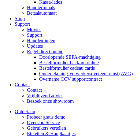
Kassa-lades
Handterminals
Betaalautomaat
Shop
Support
Movies
Support
Handleidingen
Updates
Regel direct online
Doorlopende SEPA-machtiging
Bestelformulier back-up online
Bestelformulier cadeau cards
Ondertekening Verwerkersovereenkomst (AVG)
Overname CCV supportcontract
Contact
Contact
Vrijblijvend advies
Bezoek onze showroom
Ontdek nu
Probeer gratis demo
Overstap Service
Gebruikers vertellen
Etiketten & Hangkaartjes