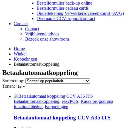
Bestelformulier back-up online
Bestelformulier cadeau cards
Ondertekening Verwerkersovereenkomst (AVG)
Overname CCV supportcontract
Contact
Contact
Vrijblijvend advies
Bezoek onze showroom
Home
Winkel
Koppelingen
Betaalautomaatkoppeling
Betaalautomaatkoppeling
Sorteren op:
Tonen:
Betaalautomaatkoppeling
,
easyPOS
,
Kassa programma
functionaliteiten
,
Koppelingen
Betaalautomaat koppeling CCV A35 ITS