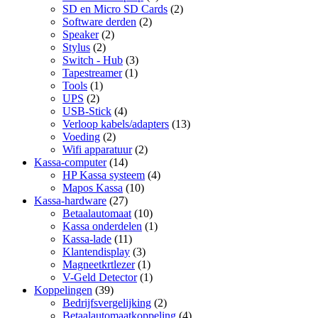
SD en Micro SD Cards
(2)
Software derden
(2)
Speaker
(2)
Stylus
(2)
Switch - Hub
(3)
Tapestreamer
(1)
Tools
(1)
UPS
(2)
USB-Stick
(4)
Verloop kabels/adapters
(13)
Voeding
(2)
Wifi apparatuur
(2)
Kassa-computer
(14)
HP Kassa systeem
(4)
Mapos Kassa
(10)
Kassa-hardware
(27)
Betaalautomaat
(10)
Kassa onderdelen
(1)
Kassa-lade
(11)
Klantendisplay
(3)
Magneetkrtlezer
(1)
V-Geld Detector
(1)
Koppelingen
(39)
Bedrijfsvergelijking
(2)
Betaalautomaatkoppeling
(4)