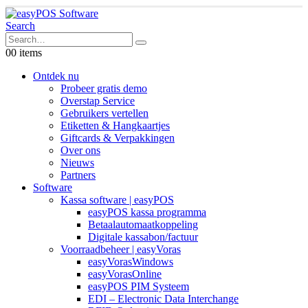
Search
0
0 items
Ontdek nu
Probeer gratis demo
Overstap Service
Gebruikers vertellen
Etiketten & Hangkaartjes
Giftcards & Verpakkingen
Over ons
Nieuws
Partners
Software
Kassa software | easyPOS
easyPOS kassa programma
Betaalautomaatkoppeling
Digitale kassabon/factuur
Voorraadbeheer | easyVoras
easyVorasWindows
easyVorasOnline
easyPOS PIM Systeem
EDI – Electronic Data Interchange