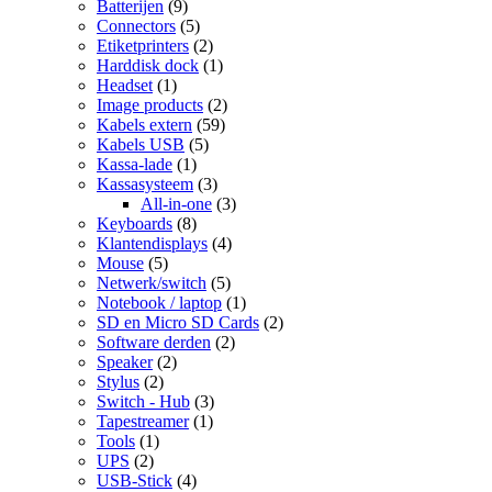
Batterijen
(9)
Connectors
(5)
Etiketprinters
(2)
Harddisk dock
(1)
Headset
(1)
Image products
(2)
Kabels extern
(59)
Kabels USB
(5)
Kassa-lade
(1)
Kassasysteem
(3)
All-in-one
(3)
Keyboards
(8)
Klantendisplays
(4)
Mouse
(5)
Netwerk/switch
(5)
Notebook / laptop
(1)
SD en Micro SD Cards
(2)
Software derden
(2)
Speaker
(2)
Stylus
(2)
Switch - Hub
(3)
Tapestreamer
(1)
Tools
(1)
UPS
(2)
USB-Stick
(4)