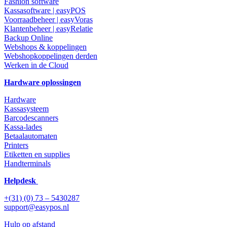
Fashion software
Kassasoftware | easyPOS
Voorraadbeheer | easyVoras
Klantenbeheer | easyRelatie
Backup Online
Webshops & koppelingen
Webshopkoppelingen derden
Werken in de Cloud
Hardware oplossingen
Hardware
Kassasysteem
Barcodescanners
Kassa-lades
Betaalautomaten
Printers
Etiketten en supplies
Handterminals
Helpdesk
+(31) (0) 73 – 5430287
support@easypos.nl
Hulp op afstand