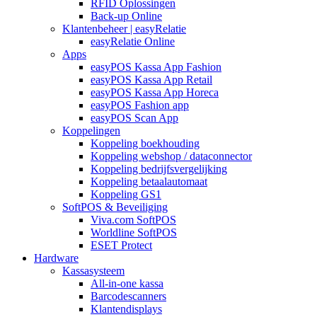
RFID Oplossingen
Back-up Online
Klantenbeheer | easyRelatie
easyRelatie Online
Apps
easyPOS Kassa App Fashion
easyPOS Kassa App Retail
easyPOS Kassa App Horeca
easyPOS Fashion app
easyPOS Scan App
Koppelingen
Koppeling boekhouding
Koppeling webshop / dataconnector
Koppeling bedrijfsvergelijking
Koppeling betaalautomaat
Koppeling GS1
SoftPOS & Beveiliging
Viva.com SoftPOS
Worldline SoftPOS
ESET Protect
Hardware
Kassasysteem
All-in-one kassa
Barcodescanners
Klantendisplays