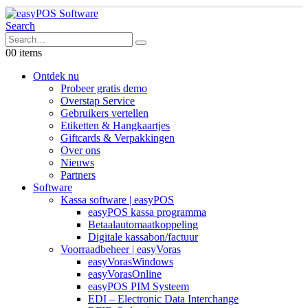
Search
0
0 items
Ontdek nu
Probeer gratis demo
Overstap Service
Gebruikers vertellen
Etiketten & Hangkaartjes
Giftcards & Verpakkingen
Over ons
Nieuws
Partners
Software
Kassa software | easyPOS
easyPOS kassa programma
Betaalautomaatkoppeling
Digitale kassabon/factuur
Voorraadbeheer | easyVoras
easyVorasWindows
easyVorasOnline
easyPOS PIM Systeem
EDI – Electronic Data Interchange