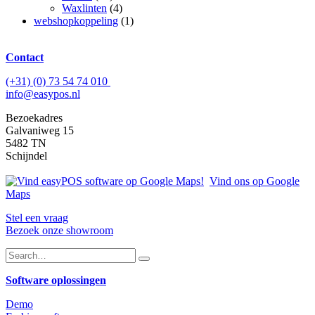
Waxlinten
(4)
webshopkoppeling
(1)
Contact
(+31) (0) 73 54 74 010
info@easypos.nl
Bezoekadres
Galvaniweg 15
5482 TN
Schijndel
Vind ons op Google
Maps
Stel een vraag
Bezoek onze showroom
Software oplossingen
Demo