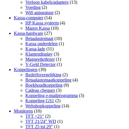
Verloop kabels/adapters
(13)
Voeding
(2)
Wifi apparatuur
(2)
Kassa-computer
(14)
HP Kassa systeem
(4)
Mapos Kassa
(10)
Kassa-hardware
(27)
Betaalautomaat
(10)
Kassa onderdelen
(1)
Kassa-lade
(11)
Klantendisplay
(3)
Magneetkrtlezer
(1)
V-Geld Detector
(1)
Koppelingen
(39)
Bedrijfsvergelijking
(2)
Betaalautomaatkoppeling
(4)
Boekhoudkoppeling
(9)
Cadeau cheques
(3)
Koppeling e-mailprogramma
(3)
Koppeling GS1
(2)
Webshopkoppeling
(14)
Monitoren
(10)
TFT <21"
(2)
TFT 21/24" WD
(1)
TFT 25 tot 29"
(1)