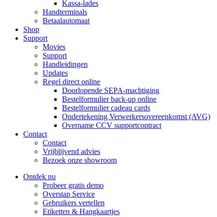
Kassa-lades
Handterminals
Betaalautomaat
Shop
Support
Movies
Support
Handleidingen
Updates
Regel direct online
Doorlopende SEPA-machtiging
Bestelformulier back-up online
Bestelformulier cadeau cards
Ondertekening Verwerkersovereenkomst (AVG)
Overname CCV supportcontract
Contact
Contact
Vrijblijvend advies
Bezoek onze showroom
Ontdek nu
Probeer gratis demo
Overstap Service
Gebruikers vertellen
Etiketten & Hangkaartjes