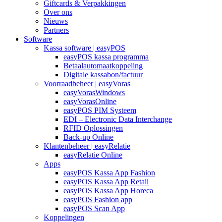
Giftcards & Verpakkingen
Over ons
Nieuws
Partners
Software
Kassa software | easyPOS
easyPOS kassa programma
Betaalautomaatkoppeling
Digitale kassabon/factuur
Voorraadbeheer | easyVoras
easyVorasWindows
easyVorasOnline
easyPOS PIM Systeem
EDI – Electronic Data Interchange
RFID Oplossingen
Back-up Online
Klantenbeheer | easyRelatie
easyRelatie Online
Apps
easyPOS Kassa App Fashion
easyPOS Kassa App Retail
easyPOS Kassa App Horeca
easyPOS Fashion app
easyPOS Scan App
Koppelingen