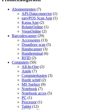
Abonnementen
(7)
API-Dataconnector
(1)
easyPOS Scan App
(1)
Kassa App
(2)
RelatieOnline
(1)
VorasOnline
(2)
Barcodescanner
(29)
Accessoires
(13)
Draadloze scan
(5)
Handscanner
(3)
Handterminal
(6)
RFID
(2)
Computers
(50)
All-In-One
(2)
Apple
(7)
Computerkasten
(3)
Harde schijf
(2)
MS Surface
(9)
Notebook
(7)
Notebook acces
(5)
PC
(1)
Processor
(1)
Tablet
(12)