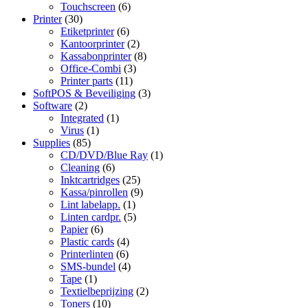
Touchscreen
(6)
Printer
(30)
Etiketprinter
(6)
Kantoorprinter
(2)
Kassabonprinter
(8)
Office-Combi
(3)
Printer parts
(11)
SoftPOS & Beveiliging
(3)
Software
(2)
Integrated
(1)
Virus
(1)
Supplies
(85)
CD/DVD/Blue Ray
(1)
Cleaning
(6)
Inktcartridges
(25)
Kassa/pinrollen
(9)
Lint labelapp.
(1)
Linten cardpr.
(5)
Papier
(6)
Plastic cards
(4)
Printerlinten
(6)
SMS-bundel
(4)
Tape
(1)
Textielbeprijzing
(2)
Toners
(10)