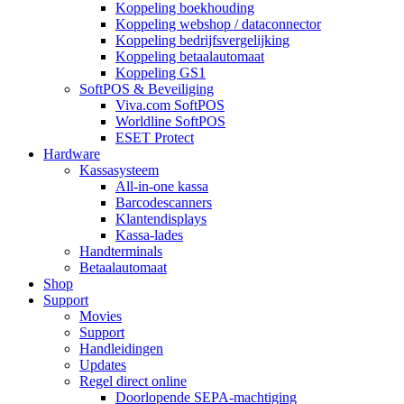
Koppeling boekhouding
Koppeling webshop / dataconnector
Koppeling bedrijfsvergelijking
Koppeling betaalautomaat
Koppeling GS1
SoftPOS & Beveiliging
Viva.com SoftPOS
Worldline SoftPOS
ESET Protect
Hardware
Kassasysteem
All-in-one kassa
Barcodescanners
Klantendisplays
Kassa-lades
Handterminals
Betaalautomaat
Shop
Support
Movies
Support
Handleidingen
Updates
Regel direct online
Doorlopende SEPA-machtiging