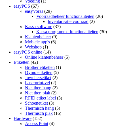
Voeding
(1)
easyPOS
(67)
easyVoras
(29)
Voorraadbeheer functionaliteiten
(26)
Inventarisatie voorraad
(2)
Kassa software
(37)
Kassa programma functionaliteiten
(30)
Klantenbeheer
(9)
Mobiele app's
(6)
Webshop
(1)
easyPOS online
(14)
Online klantenbeheer
(5)
Etiketten
(42)
Brother etiketten
(1)
Dymo etiketten
(5)
Juweliersetiket
(2)
Laserprint-vel
(2)
Niet ther. hang
(2)
Niet ther. plak
(2)
RFID etiket label
(3)
Schoenetiket
(3)
Thermisch hang
(5)
Thermisch plak
(16)
Hardware
(152)
Access Point
(4)