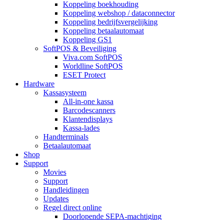
Koppeling boekhouding
Koppeling webshop / dataconnector
Koppeling bedrijfsvergelijking
Koppeling betaalautomaat
Koppeling GS1
SoftPOS & Beveiliging
Viva.com SoftPOS
Worldline SoftPOS
ESET Protect
Hardware
Kassasysteem
All-in-one kassa
Barcodescanners
Klantendisplays
Kassa-lades
Handterminals
Betaalautomaat
Shop
Support
Movies
Support
Handleidingen
Updates
Regel direct online
Doorlopende SEPA-machtiging