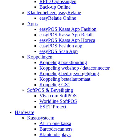
RFID Oplossingen
Back-up Online
Klantenbeheer | easyRelatie
easyRelatie Online
Apps
easyPOS Kassa App Fashion
easyPOS Kassa App Retail
easyPOS Kassa App Horeca
easyPOS Fashion app
easyPOS Scan App
Koppelingen
Koppeling boekhouding
Koppeling webshop / dataconnector
Koppeling bedrijfsvergelijking
Koppeling betaalautomaat
Koppeling GS1
SoftPOS & Beveiliging
Viva.com SoftPOS
Worldline SoftPOS
ESET Protect
Hardware
Kassasysteem
All-in-one kassa
Barcodescanners
Klantendisplays