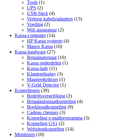
Tools
(1)
UPS
(2)
USB-Stick
(4)
Verloop kabels/adapters
(13)
Voeding
(2)
Wifi apparatuur
(2)
Kassa-computer
(14)
HP Kassa systeem
(4)
Mapos Kassa
(10)
Kassa-hardware
(27)
Betaalautomaat
(10)
Kassa onderdelen
(1)
Kassa-lade
(11)
Klantendisplay
(3)
Magneetkrtlezer
(1)
V-Geld Detector
(1)
Koppelingen
(39)
Bedrijfsvergelijking
(2)
Betaalautomaatkoppeling
(4)
Boekhoudkoppeling
(9)
Cadeau cheques
(3)
Koppeling e-mailprogramma
(3)
Koppeling GS1
(2)
Webshopkoppeling
(14)
Monitoren
(10)