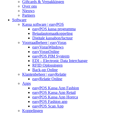
Giftcards & Verpakkingen
Over ons
Nieuws
Partners
Software
Kassa software | easyPOS
easyPOS kassa programma
Betaalautomaatkoppeling
Digitale kassabon/factuur
Voorraadbeheer | easyVoras
easyVorasWindows
easyVorasOnline
easyPOS PIM Systeem
EDI – Electronic Data Interchange
RFID Oplossingen
Back-up Online
Klantenbeheer | easyRelatie
easyRelatie Online
Apps
easyPOS Kassa App Fashion
easyPOS Kassa App Retail
easyPOS Kassa App Horeca
easyPOS Fashion app
easyPOS Scan App
Koppelingen