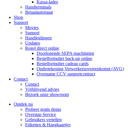
Kassa-lades
Handterminals
Betaalautomaat
Shop
Support
Movies
Support
Handleidingen
Updates
Regel direct online
Doorlopende SEPA-machtiging
Bestelformulier back-up online
Bestelformulier cadeau cards
Ondertekening Verwerkersovereenkomst (AVG)
Overname CCV supportcontract
Contact
Contact
Vrijblijvend advies
Bezoek onze showroom
Ontdek nu
Probeer gratis demo
Overstap Service
Gebruikers vertellen
Etiketten & Hangkaartjes