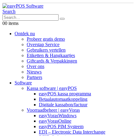
Search
0
0 items
Ontdek nu
Probeer gratis demo
Overstap Service
Gebruikers vertellen
Etiketten & Hangkaartjes
Giftcards & Verpakkingen
Over ons
Nieuws
Partners
Software
Kassa software | easyPOS
easyPOS kassa programma
Betaalautomaatkoppeling
Digitale kassabon/factuur
Voorraadbeheer | easyVoras
easyVorasWindows
easyVorasOnline
easyPOS PIM Systeem
EDI – Electronic Data Interchange