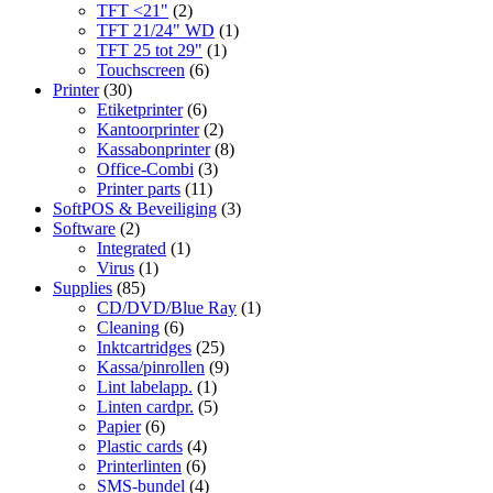
TFT <21"
(2)
TFT 21/24" WD
(1)
TFT 25 tot 29"
(1)
Touchscreen
(6)
Printer
(30)
Etiketprinter
(6)
Kantoorprinter
(2)
Kassabonprinter
(8)
Office-Combi
(3)
Printer parts
(11)
SoftPOS & Beveiliging
(3)
Software
(2)
Integrated
(1)
Virus
(1)
Supplies
(85)
CD/DVD/Blue Ray
(1)
Cleaning
(6)
Inktcartridges
(25)
Kassa/pinrollen
(9)
Lint labelapp.
(1)
Linten cardpr.
(5)
Papier
(6)
Plastic cards
(4)
Printerlinten
(6)
SMS-bundel
(4)