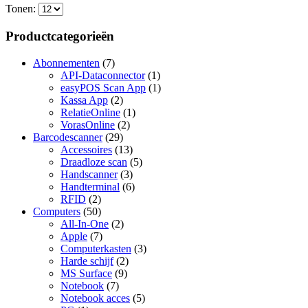
Tonen:
Productcategorieën
Abonnementen
(7)
API-Dataconnector
(1)
easyPOS Scan App
(1)
Kassa App
(2)
RelatieOnline
(1)
VorasOnline
(2)
Barcodescanner
(29)
Accessoires
(13)
Draadloze scan
(5)
Handscanner
(3)
Handterminal
(6)
RFID
(2)
Computers
(50)
All-In-One
(2)
Apple
(7)
Computerkasten
(3)
Harde schijf
(2)
MS Surface
(9)
Notebook
(7)
Notebook acces
(5)