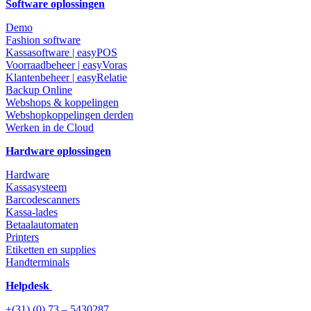
Software oplossingen
Demo
Fashion software
Kassasoftware | easyPOS
Voorraadbeheer | easyVoras
Klantenbeheer | easyRelatie
Backup Online
Webshops & koppelingen
Webshopkoppelingen derden
Werken in de Cloud
Hardware oplossingen
Hardware
Kassasysteem
Barcodescanners
Kassa-lades
Betaalautomaten
Printers
Etiketten en supplies
Handterminals
Helpdesk
+(31) (0) 73 – 5430287