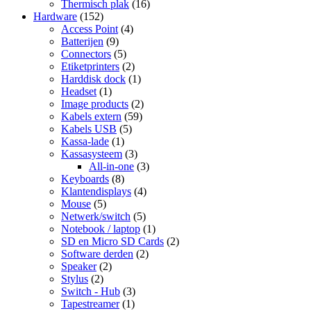
Thermisch plak
(16)
Hardware
(152)
Access Point
(4)
Batterijen
(9)
Connectors
(5)
Etiketprinters
(2)
Harddisk dock
(1)
Headset
(1)
Image products
(2)
Kabels extern
(59)
Kabels USB
(5)
Kassa-lade
(1)
Kassasysteem
(3)
All-in-one
(3)
Keyboards
(8)
Klantendisplays
(4)
Mouse
(5)
Netwerk/switch
(5)
Notebook / laptop
(1)
SD en Micro SD Cards
(2)
Software derden
(2)
Speaker
(2)
Stylus
(2)
Switch - Hub
(3)
Tapestreamer
(1)