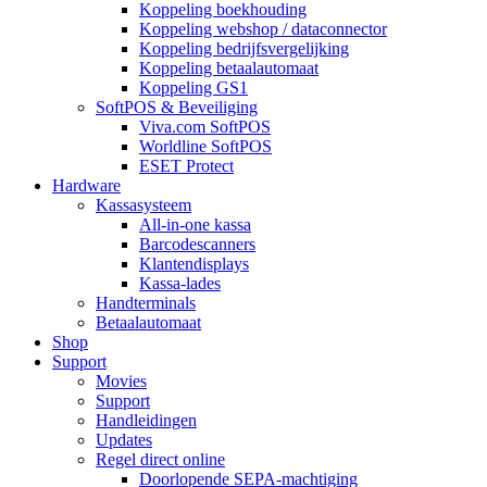
Koppeling boekhouding
Koppeling webshop / dataconnector
Koppeling bedrijfsvergelijking
Koppeling betaalautomaat
Koppeling GS1
SoftPOS & Beveiliging
Viva.com SoftPOS
Worldline SoftPOS
ESET Protect
Hardware
Kassasysteem
All-in-one kassa
Barcodescanners
Klantendisplays
Kassa-lades
Handterminals
Betaalautomaat
Shop
Support
Movies
Support
Handleidingen
Updates
Regel direct online
Doorlopende SEPA-machtiging