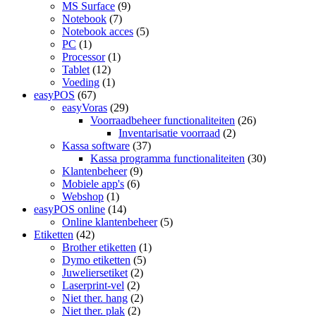
MS Surface
(9)
Notebook
(7)
Notebook acces
(5)
PC
(1)
Processor
(1)
Tablet
(12)
Voeding
(1)
easyPOS
(67)
easyVoras
(29)
Voorraadbeheer functionaliteiten
(26)
Inventarisatie voorraad
(2)
Kassa software
(37)
Kassa programma functionaliteiten
(30)
Klantenbeheer
(9)
Mobiele app's
(6)
Webshop
(1)
easyPOS online
(14)
Online klantenbeheer
(5)
Etiketten
(42)
Brother etiketten
(1)
Dymo etiketten
(5)
Juweliersetiket
(2)
Laserprint-vel
(2)
Niet ther. hang
(2)
Niet ther. plak
(2)