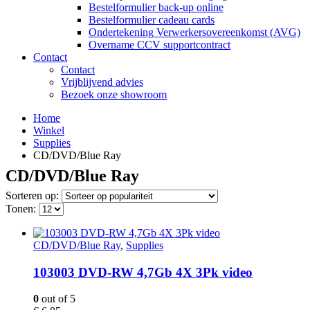
Bestelformulier back-up online
Bestelformulier cadeau cards
Ondertekening Verwerkersovereenkomst (AVG)
Overname CCV supportcontract
Contact
Contact
Vrijblijvend advies
Bezoek onze showroom
Home
Winkel
Supplies
CD/DVD/Blue Ray
CD/DVD/Blue Ray
Sorteren op:
Tonen:
CD/DVD/Blue Ray
,
Supplies
103003 DVD-RW 4,7Gb 4X 3Pk video
0
out of 5