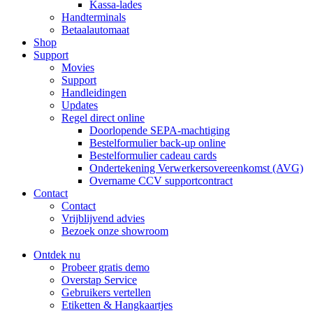
Kassa-lades
Handterminals
Betaalautomaat
Shop
Support
Movies
Support
Handleidingen
Updates
Regel direct online
Doorlopende SEPA-machtiging
Bestelformulier back-up online
Bestelformulier cadeau cards
Ondertekening Verwerkersovereenkomst (AVG)
Overname CCV supportcontract
Contact
Contact
Vrijblijvend advies
Bezoek onze showroom
Ontdek nu
Probeer gratis demo
Overstap Service
Gebruikers vertellen
Etiketten & Hangkaartjes