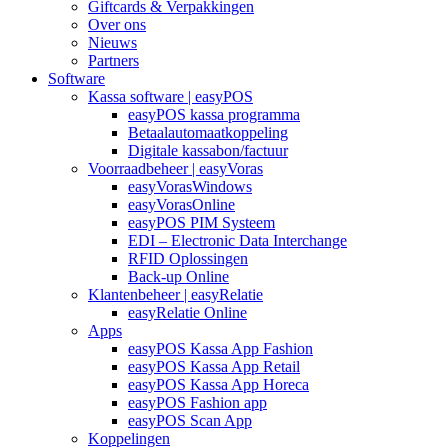
Giftcards & Verpakkingen
Over ons
Nieuws
Partners
Software
Kassa software | easyPOS
easyPOS kassa programma
Betaalautomaatkoppeling
Digitale kassabon/factuur
Voorraadbeheer | easyVoras
easyVorasWindows
easyVorasOnline
easyPOS PIM Systeem
EDI – Electronic Data Interchange
RFID Oplossingen
Back-up Online
Klantenbeheer | easyRelatie
easyRelatie Online
Apps
easyPOS Kassa App Fashion
easyPOS Kassa App Retail
easyPOS Kassa App Horeca
easyPOS Fashion app
easyPOS Scan App
Koppelingen