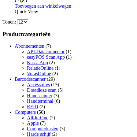
€
6,85
Toevoegen aan winkelwagen
Quick View
Tonen:
Productcategorieën
Abonnementen
(7)
API-Dataconnector
(1)
easyPOS Scan App
(1)
Kassa App
(2)
RelatieOnline
(1)
VorasOnline
(2)
Barcodescanner
(29)
Accessoires
(13)
Draadloze scan
(5)
Handscanner
(3)
Handterminal
(6)
RFID
(2)
Computers
(50)
All-In-One
(2)
Apple
(7)
Computerkasten
(3)
Harde schijf
(2)