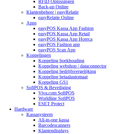
RFID Oplossingen
Back-up Online
Klantenbeheer | easyRelatie
easyRelatie Online
Apps
easyPOS Kassa App Fashion
easyPOS Kassa App Retail
easyPOS Kassa App Horeca
easyPOS Fashion app
easyPOS Scan App
Koppelingen
Koppeling boekhouding
Koppeling webshop / dataconnector
Koppeling bedrijfsvergelijking
Koppeling betaalautomaat
Koppeling GS1
SoftPOS & Beveiliging
Viva.com SoftPOS
Worldline SoftPOS
ESET Protect
Hardware
Kassasysteem
All-in-one kassa
Barcodescanners
Klantendisplays