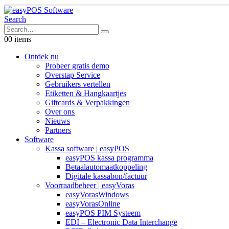
Search
0
0 items
Ontdek nu
Probeer gratis demo
Overstap Service
Gebruikers vertellen
Etiketten & Hangkaartjes
Giftcards & Verpakkingen
Over ons
Nieuws
Partners
Software
Kassa software | easyPOS
easyPOS kassa programma
Betaalautomaatkoppeling
Digitale kassabon/factuur
Voorraadbeheer | easyVoras
easyVorasWindows
easyVorasOnline
easyPOS PIM Systeem
EDI – Electronic Data Interchange