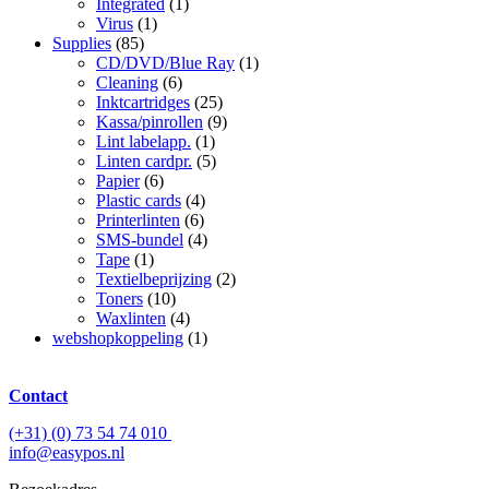
Integrated
(1)
Virus
(1)
Supplies
(85)
CD/DVD/Blue Ray
(1)
Cleaning
(6)
Inktcartridges
(25)
Kassa/pinrollen
(9)
Lint labelapp.
(1)
Linten cardpr.
(5)
Papier
(6)
Plastic cards
(4)
Printerlinten
(6)
SMS-bundel
(4)
Tape
(1)
Textielbeprijzing
(2)
Toners
(10)
Waxlinten
(4)
webshopkoppeling
(1)
Contact
(+31) (0) 73 54 74 010
info@easypos.nl