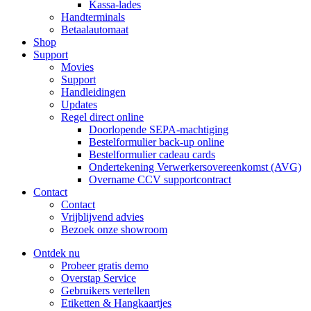
Kassa-lades
Handterminals
Betaalautomaat
Shop
Support
Movies
Support
Handleidingen
Updates
Regel direct online
Doorlopende SEPA-machtiging
Bestelformulier back-up online
Bestelformulier cadeau cards
Ondertekening Verwerkersovereenkomst (AVG)
Overname CCV supportcontract
Contact
Contact
Vrijblijvend advies
Bezoek onze showroom
Ontdek nu
Probeer gratis demo
Overstap Service
Gebruikers vertellen
Etiketten & Hangkaartjes