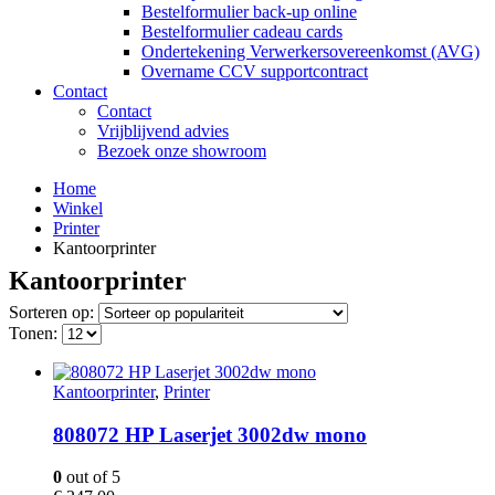
Bestelformulier back-up online
Bestelformulier cadeau cards
Ondertekening Verwerkersovereenkomst (AVG)
Overname CCV supportcontract
Contact
Contact
Vrijblijvend advies
Bezoek onze showroom
Home
Winkel
Printer
Kantoorprinter
Kantoorprinter
Sorteren op:
Tonen:
Kantoorprinter
,
Printer
808072 HP Laserjet 3002dw mono
0
out of 5