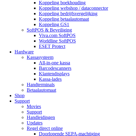
Koppeling boekhouding
Koppeling webshop / dataconnector
Koppeling bedrijfsvergelijking
Koppeling betaalautomaat
Koppeling GS1
SoftPOS & Beveiliging
Viva.com SoftPOS
Worldline SoftPOS
ESET Protect
Hardware
Kassasysteem
All-in-one kassa
Barcodescanners
Klantendisplays
Kassa-lades
Handterminals
Betaalautomaat
Shop
Support
Movies
Support
Handleidingen
Updates
Regel direct online
Doorlopende SEPA-machtiging