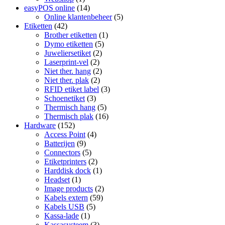
easyPOS online
(14)
Online klantenbeheer
(5)
Etiketten
(42)
Brother etiketten
(1)
Dymo etiketten
(5)
Juweliersetiket
(2)
Laserprint-vel
(2)
Niet ther. hang
(2)
Niet ther. plak
(2)
RFID etiket label
(3)
Schoenetiket
(3)
Thermisch hang
(5)
Thermisch plak
(16)
Hardware
(152)
Access Point
(4)
Batterijen
(9)
Connectors
(5)
Etiketprinters
(2)
Harddisk dock
(1)
Headset
(1)
Image products
(2)
Kabels extern
(59)
Kabels USB
(5)
Kassa-lade
(1)
Kassasysteem
(3)