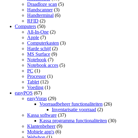
Draadloze scan
(5)
Handscanner
(3)
Handterminal
(6)
RFID
(2)
Computers
(50)
All-In-One
(2)
Apple
(7)
Computerkasten
(3)
Harde schijf
(2)
MS Surface
(9)
Notebook
(7)
Notebook acces
(5)
PC
(1)
Processor
(1)
Tablet
(12)
Voeding
(1)
easyPOS
(67)
easyVoras
(29)
Voorraadbeheer functionaliteiten
(26)
Inventarisatie voorraad
(2)
Kassa software
(37)
Kassa programma functionaliteiten
(30)
Klantenbeheer
(9)
Mobiele app's
(6)
Webshop
(1)