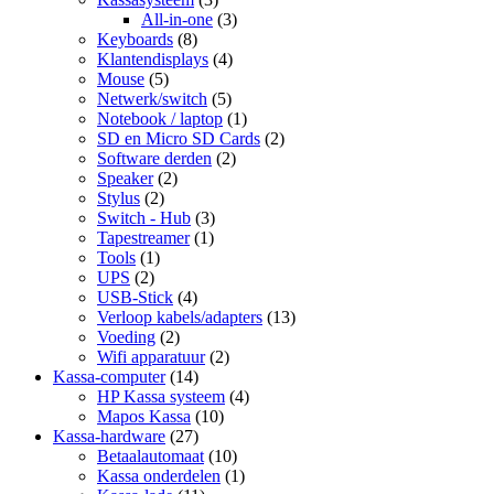
All-in-one
(3)
Keyboards
(8)
Klantendisplays
(4)
Mouse
(5)
Netwerk/switch
(5)
Notebook / laptop
(1)
SD en Micro SD Cards
(2)
Software derden
(2)
Speaker
(2)
Stylus
(2)
Switch - Hub
(3)
Tapestreamer
(1)
Tools
(1)
UPS
(2)
USB-Stick
(4)
Verloop kabels/adapters
(13)
Voeding
(2)
Wifi apparatuur
(2)
Kassa-computer
(14)
HP Kassa systeem
(4)
Mapos Kassa
(10)
Kassa-hardware
(27)
Betaalautomaat
(10)
Kassa onderdelen
(1)