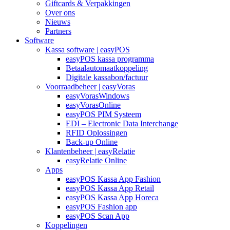
Giftcards & Verpakkingen
Over ons
Nieuws
Partners
Software
Kassa software | easyPOS
easyPOS kassa programma
Betaalautomaatkoppeling
Digitale kassabon/factuur
Voorraadbeheer | easyVoras
easyVorasWindows
easyVorasOnline
easyPOS PIM Systeem
EDI – Electronic Data Interchange
RFID Oplossingen
Back-up Online
Klantenbeheer | easyRelatie
easyRelatie Online
Apps
easyPOS Kassa App Fashion
easyPOS Kassa App Retail
easyPOS Kassa App Horeca
easyPOS Fashion app
easyPOS Scan App
Koppelingen