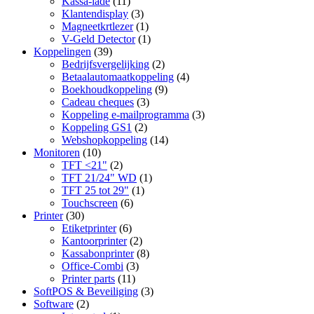
Kassa-lade
(11)
Klantendisplay
(3)
Magneetkrtlezer
(1)
V-Geld Detector
(1)
Koppelingen
(39)
Bedrijfsvergelijking
(2)
Betaalautomaatkoppeling
(4)
Boekhoudkoppeling
(9)
Cadeau cheques
(3)
Koppeling e-mailprogramma
(3)
Koppeling GS1
(2)
Webshopkoppeling
(14)
Monitoren
(10)
TFT <21"
(2)
TFT 21/24" WD
(1)
TFT 25 tot 29"
(1)
Touchscreen
(6)
Printer
(30)
Etiketprinter
(6)
Kantoorprinter
(2)
Kassabonprinter
(8)
Office-Combi
(3)
Printer parts
(11)
SoftPOS & Beveiliging
(3)
Software
(2)