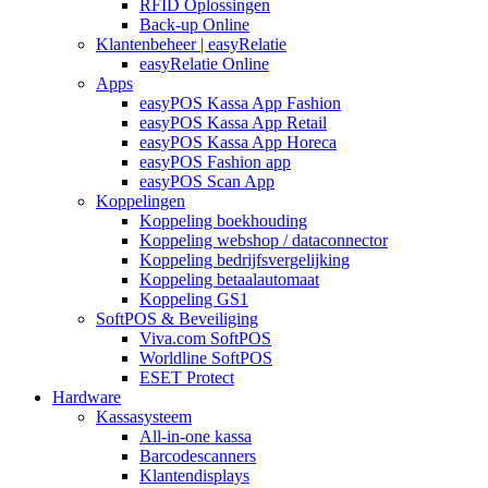
RFID Oplossingen
Back-up Online
Klantenbeheer | easyRelatie
easyRelatie Online
Apps
easyPOS Kassa App Fashion
easyPOS Kassa App Retail
easyPOS Kassa App Horeca
easyPOS Fashion app
easyPOS Scan App
Koppelingen
Koppeling boekhouding
Koppeling webshop / dataconnector
Koppeling bedrijfsvergelijking
Koppeling betaalautomaat
Koppeling GS1
SoftPOS & Beveiliging
Viva.com SoftPOS
Worldline SoftPOS
ESET Protect
Hardware
Kassasysteem
All-in-one kassa
Barcodescanners
Klantendisplays