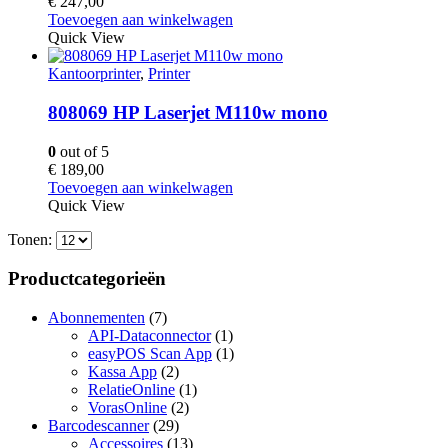
€
247,00
Toevoegen aan winkelwagen
Quick View
Kantoorprinter
,
Printer
808069 HP Laserjet M110w mono
0
out of 5
€
189,00
Toevoegen aan winkelwagen
Quick View
Tonen:
Productcategorieën
Abonnementen
(7)
API-Dataconnector
(1)
easyPOS Scan App
(1)
Kassa App
(2)
RelatieOnline
(1)
VorasOnline
(2)
Barcodescanner
(29)
Accessoires
(13)