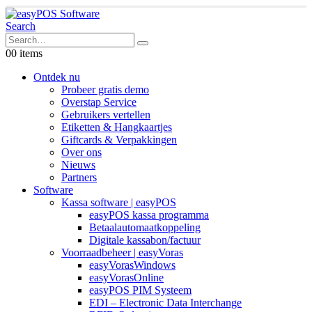
Search
0
0 items
Ontdek nu
Probeer gratis demo
Overstap Service
Gebruikers vertellen
Etiketten & Hangkaartjes
Giftcards & Verpakkingen
Over ons
Nieuws
Partners
Software
Kassa software | easyPOS
easyPOS kassa programma
Betaalautomaatkoppeling
Digitale kassabon/factuur
Voorraadbeheer | easyVoras
easyVorasWindows
easyVorasOnline
easyPOS PIM Systeem
EDI – Electronic Data Interchange