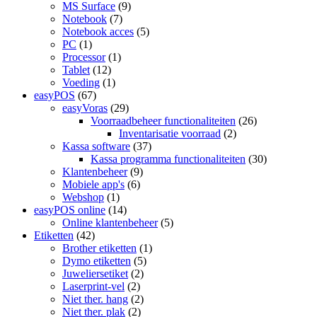
MS Surface
(9)
Notebook
(7)
Notebook acces
(5)
PC
(1)
Processor
(1)
Tablet
(12)
Voeding
(1)
easyPOS
(67)
easyVoras
(29)
Voorraadbeheer functionaliteiten
(26)
Inventarisatie voorraad
(2)
Kassa software
(37)
Kassa programma functionaliteiten
(30)
Klantenbeheer
(9)
Mobiele app's
(6)
Webshop
(1)
easyPOS online
(14)
Online klantenbeheer
(5)
Etiketten
(42)
Brother etiketten
(1)
Dymo etiketten
(5)
Juweliersetiket
(2)
Laserprint-vel
(2)
Niet ther. hang
(2)
Niet ther. plak
(2)