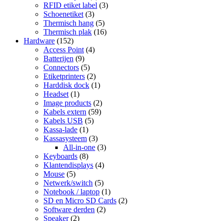
RFID etiket label
(3)
Schoenetiket
(3)
Thermisch hang
(5)
Thermisch plak
(16)
Hardware
(152)
Access Point
(4)
Batterijen
(9)
Connectors
(5)
Etiketprinters
(2)
Harddisk dock
(1)
Headset
(1)
Image products
(2)
Kabels extern
(59)
Kabels USB
(5)
Kassa-lade
(1)
Kassasysteem
(3)
All-in-one
(3)
Keyboards
(8)
Klantendisplays
(4)
Mouse
(5)
Netwerk/switch
(5)
Notebook / laptop
(1)
SD en Micro SD Cards
(2)
Software derden
(2)
Speaker
(2)