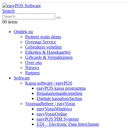
Search
0
0 items
Ontdek nu
Probeer gratis demo
Overstap Service
Gebruikers vertellen
Etiketten & Hangkaartjes
Giftcards & Verpakkingen
Over ons
Nieuws
Partners
Software
Kassa software | easyPOS
easyPOS kassa programma
Betaalautomaatkoppeling
Digitale kassabon/factuur
Voorraadbeheer | easyVoras
easyVorasWindows
easyVorasOnline
easyPOS PIM Systeem
EDI – Electronic Data Interchange