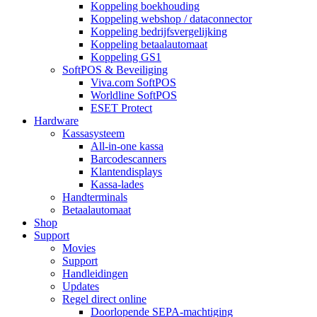
Koppeling boekhouding
Koppeling webshop / dataconnector
Koppeling bedrijfsvergelijking
Koppeling betaalautomaat
Koppeling GS1
SoftPOS & Beveiliging
Viva.com SoftPOS
Worldline SoftPOS
ESET Protect
Hardware
Kassasysteem
All-in-one kassa
Barcodescanners
Klantendisplays
Kassa-lades
Handterminals
Betaalautomaat
Shop
Support
Movies
Support
Handleidingen
Updates
Regel direct online
Doorlopende SEPA-machtiging