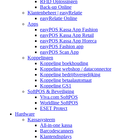
RFID Oplossingen
Back-up Online
Klantenbeheer | easyRelatie
easyRelatie Online
Apps
easyPOS Kassa App Fashion
easyPOS Kassa App Retail
easyPOS Kassa App Horeca
easyPOS Fashion app
easyPOS Scan App
Koppelingen
Koppeling boekhouding
Koppeling webshop / dataconnector
Koppeling bedrijfsvergelijking
Koppeling betaalautomaat
Koppeling GS1
SoftPOS & Beveiliging
Viva.com SoftPOS
Worldline SoftPOS
ESET Protect
Hardware
Kassasysteem
All-in-one kassa
Barcodescanners
Klantendisplays