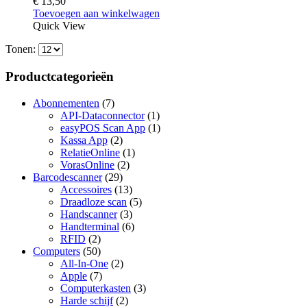
€
13,50
Toevoegen aan winkelwagen
Quick View
Tonen:
Productcategorieën
Abonnementen
(7)
API-Dataconnector
(1)
easyPOS Scan App
(1)
Kassa App
(2)
RelatieOnline
(1)
VorasOnline
(2)
Barcodescanner
(29)
Accessoires
(13)
Draadloze scan
(5)
Handscanner
(3)
Handterminal
(6)
RFID
(2)
Computers
(50)
All-In-One
(2)
Apple
(7)
Computerkasten
(3)
Harde schijf
(2)