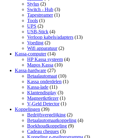
Stylus
(2)
Switch - Hub
(3)
Tapestreamer
(1)
Tools
(1)
UPS
(2)
USB-Stick
(4)
Verloop kabels/adapters
(13)
Voeding
(2)
Wifi apparatuur
(2)
Kassa-computer
(14)
HP Kassa systeem
(4)
Mapos Kassa
(10)
Kassa-hardware
(27)
Betaalautomaat
(10)
Kassa onderdelen
(1)
Kassa-lade
(11)
Klantendisplay
(3)
Magneetkrtlezer
(1)
V-Geld Detector
(1)
Koppelingen
(39)
Bedrijfsvergelijking
(2)
Betaalautomaatkoppeling
(4)
Boekhoudkoppeling
(9)
Cadeau cheques
(3)
Koppeling e-mailprogramma
(3)