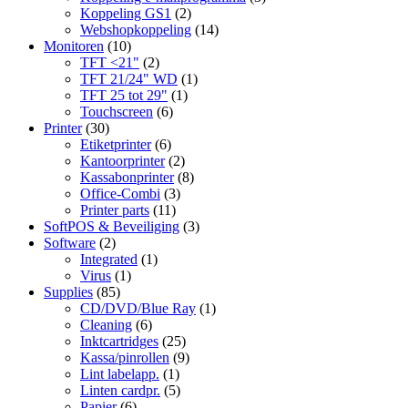
Koppeling GS1
(2)
Webshopkoppeling
(14)
Monitoren
(10)
TFT <21"
(2)
TFT 21/24" WD
(1)
TFT 25 tot 29"
(1)
Touchscreen
(6)
Printer
(30)
Etiketprinter
(6)
Kantoorprinter
(2)
Kassabonprinter
(8)
Office-Combi
(3)
Printer parts
(11)
SoftPOS & Beveiliging
(3)
Software
(2)
Integrated
(1)
Virus
(1)
Supplies
(85)
CD/DVD/Blue Ray
(1)
Cleaning
(6)
Inktcartridges
(25)
Kassa/pinrollen
(9)
Lint labelapp.
(1)
Linten cardpr.
(5)
Papier
(6)