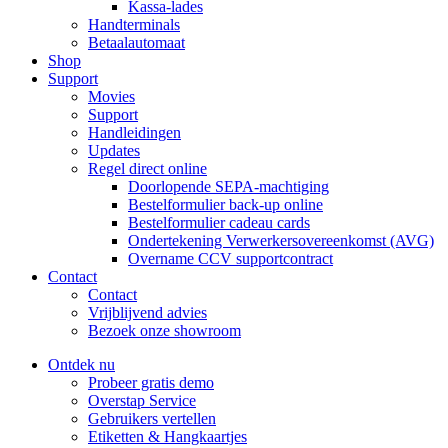
Kassa-lades
Handterminals
Betaalautomaat
Shop
Support
Movies
Support
Handleidingen
Updates
Regel direct online
Doorlopende SEPA-machtiging
Bestelformulier back-up online
Bestelformulier cadeau cards
Ondertekening Verwerkersovereenkomst (AVG)
Overname CCV supportcontract
Contact
Contact
Vrijblijvend advies
Bezoek onze showroom
Ontdek nu
Probeer gratis demo
Overstap Service
Gebruikers vertellen
Etiketten & Hangkaartjes