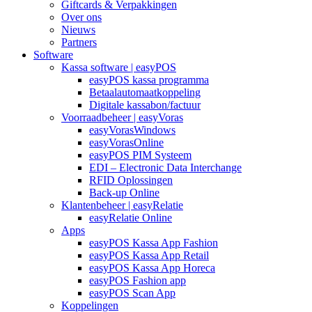
Giftcards & Verpakkingen
Over ons
Nieuws
Partners
Software
Kassa software | easyPOS
easyPOS kassa programma
Betaalautomaatkoppeling
Digitale kassabon/factuur
Voorraadbeheer | easyVoras
easyVorasWindows
easyVorasOnline
easyPOS PIM Systeem
EDI – Electronic Data Interchange
RFID Oplossingen
Back-up Online
Klantenbeheer | easyRelatie
easyRelatie Online
Apps
easyPOS Kassa App Fashion
easyPOS Kassa App Retail
easyPOS Kassa App Horeca
easyPOS Fashion app
easyPOS Scan App
Koppelingen