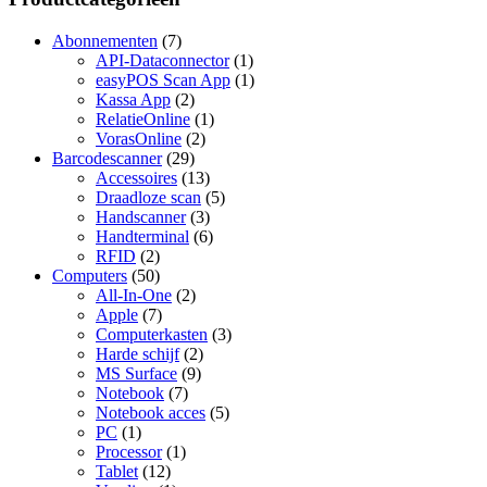
Abonnementen
(7)
API-Dataconnector
(1)
easyPOS Scan App
(1)
Kassa App
(2)
RelatieOnline
(1)
VorasOnline
(2)
Barcodescanner
(29)
Accessoires
(13)
Draadloze scan
(5)
Handscanner
(3)
Handterminal
(6)
RFID
(2)
Computers
(50)
All-In-One
(2)
Apple
(7)
Computerkasten
(3)
Harde schijf
(2)
MS Surface
(9)
Notebook
(7)
Notebook acces
(5)
PC
(1)
Processor
(1)
Tablet
(12)