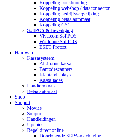
Koppeling boekhouding
Koppeling webshop / dataconnector
Koppeling bedrijfsvergelijking
Koppeling betaalautomaat
Koppeling GS1
SoftPOS & Beveiliging
Viva.com SoftPOS
Worldline SoftPOS
ESET Protect
Hardware
Kassasysteem
All-in-one kassa
Barcodescanners
Klantendisplays
Kassa-lades
Handterminals
Betaalautomaat
Shop
Support
Movies
Support
Handleidingen
Updates
Regel direct online
Doorlopende SEPA-machtiging