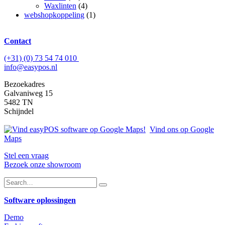
Waxlinten
(4)
webshopkoppeling
(1)
Contact
(+31) (0) 73 54 74 010
info@easypos.nl
Bezoekadres
Galvaniweg 15
5482 TN
Schijndel
Vind ons op Google
Maps
Stel een vraag
Bezoek onze showroom
Software oplossingen
Demo