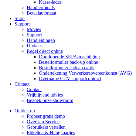
Kassa-lades
Handterminals
Betaalautomaat
Shop
Support
Movies
Support
Handleidingen
Updates
Regel direct online
Doorlopende SEPA-machtiging
Bestelformulier back-up online
Bestelformulier cadeau cards
Ondertekening Verwerkersovereenkomst (AVG)
Overname CCV supportcontract
Contact
Contact
Vrijblijvend advies
Bezoek onze showroom
Ontdek nu
Probeer gratis demo
Overstap Service
Gebruikers vertellen
Etiketten & Hangkaartjes