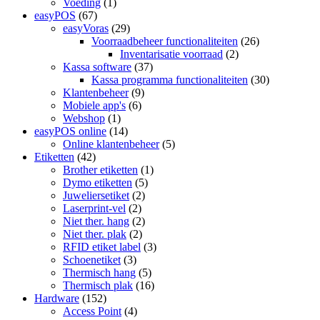
Voeding
(1)
easyPOS
(67)
easyVoras
(29)
Voorraadbeheer functionaliteiten
(26)
Inventarisatie voorraad
(2)
Kassa software
(37)
Kassa programma functionaliteiten
(30)
Klantenbeheer
(9)
Mobiele app's
(6)
Webshop
(1)
easyPOS online
(14)
Online klantenbeheer
(5)
Etiketten
(42)
Brother etiketten
(1)
Dymo etiketten
(5)
Juweliersetiket
(2)
Laserprint-vel
(2)
Niet ther. hang
(2)
Niet ther. plak
(2)
RFID etiket label
(3)
Schoenetiket
(3)
Thermisch hang
(5)
Thermisch plak
(16)
Hardware
(152)
Access Point
(4)