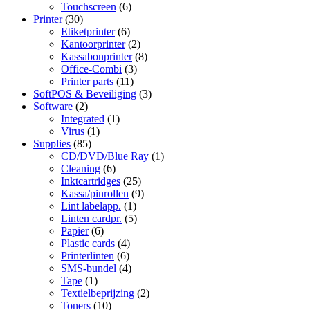
Touchscreen
(6)
Printer
(30)
Etiketprinter
(6)
Kantoorprinter
(2)
Kassabonprinter
(8)
Office-Combi
(3)
Printer parts
(11)
SoftPOS & Beveiliging
(3)
Software
(2)
Integrated
(1)
Virus
(1)
Supplies
(85)
CD/DVD/Blue Ray
(1)
Cleaning
(6)
Inktcartridges
(25)
Kassa/pinrollen
(9)
Lint labelapp.
(1)
Linten cardpr.
(5)
Papier
(6)
Plastic cards
(4)
Printerlinten
(6)
SMS-bundel
(4)
Tape
(1)
Textielbeprijzing
(2)
Toners
(10)