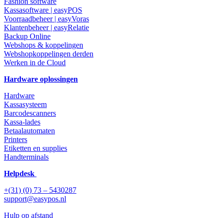
Fashion software
Kassasoftware | easyPOS
Voorraadbeheer | easyVoras
Klantenbeheer | easyRelatie
Backup Online
Webshops & koppelingen
Webshopkoppelingen derden
Werken in de Cloud
Hardware oplossingen
Hardware
Kassasysteem
Barcodescanners
Kassa-lades
Betaalautomaten
Printers
Etiketten en supplies
Handterminals
Helpdesk
+(31) (0) 73 – 5430287
support@easypos.nl
Hulp op afstand