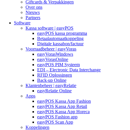
Giftcards & Verpakkingen
Over ons
Nieuws
Partners
Software
Kassa software | easyPOS
easyPOS kassa programma
Betaalautomaatkoppeling
Digitale kassabon/factuur
Voorraadbeheer | easyVoras
easyVorasWindows
easyVorasOnline
easyPOS PIM Systeem
EDI – Electronic Data Interchange
RFID Oplossingen
Back-up Online
Klantenbeheer | easyRelatie
easyRelatie Online
Apps
easyPOS Kassa App Fashion
easyPOS Kassa App Retail
easyPOS Kassa App Horeca
easyPOS Fashion app
easyPOS Scan App
Koppelingen