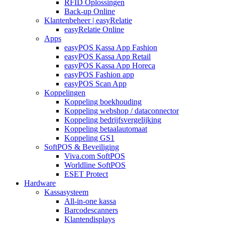
RFID Oplossingen
Back-up Online
Klantenbeheer | easyRelatie
easyRelatie Online
Apps
easyPOS Kassa App Fashion
easyPOS Kassa App Retail
easyPOS Kassa App Horeca
easyPOS Fashion app
easyPOS Scan App
Koppelingen
Koppeling boekhouding
Koppeling webshop / dataconnector
Koppeling bedrijfsvergelijking
Koppeling betaalautomaat
Koppeling GS1
SoftPOS & Beveiliging
Viva.com SoftPOS
Worldline SoftPOS
ESET Protect
Hardware
Kassasysteem
All-in-one kassa
Barcodescanners
Klantendisplays