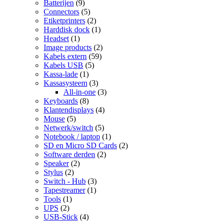
Batterijen
(9)
Connectors
(5)
Etiketprinters
(2)
Harddisk dock
(1)
Headset
(1)
Image products
(2)
Kabels extern
(59)
Kabels USB
(5)
Kassa-lade
(1)
Kassasysteem
(3)
All-in-one
(3)
Keyboards
(8)
Klantendisplays
(4)
Mouse
(5)
Netwerk/switch
(5)
Notebook / laptop
(1)
SD en Micro SD Cards
(2)
Software derden
(2)
Speaker
(2)
Stylus
(2)
Switch - Hub
(3)
Tapestreamer
(1)
Tools
(1)
UPS
(2)
USB-Stick
(4)