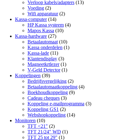
Verloop kabels/adapters
(13)
Voeding
(2)
Wifi apparatuur
(2)
Kassa-computer
(14)
HP Kassa systeem
(4)
Mapos Kassa
(10)
Kassa-hardware
(27)
Betaalautomaat
(10)
Kassa onderdelen
(1)
Kassa-lade
(11)
Klantendisplay
(3)
Magneetkrtlezer
(1)
V-Geld Detector
(1)
Koppelingen
(39)
Bedrijfsvergelijking
(2)
Betaalautomaatkoppeling
(4)
Boekhoudkoppeling
(9)
Cadeau cheques
(3)
Koppeling e-mailprogramma
(3)
Koppeling GS1
(2)
Webshopkoppeling
(14)
Monitoren
(10)
TFT <21"
(2)
TFT 21/24" WD
(1)
TFT 25 tot 29"
(1)