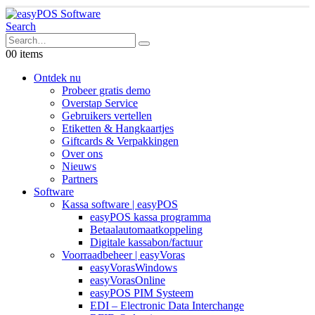
Search
0
0 items
Ontdek nu
Probeer gratis demo
Overstap Service
Gebruikers vertellen
Etiketten & Hangkaartjes
Giftcards & Verpakkingen
Over ons
Nieuws
Partners
Software
Kassa software | easyPOS
easyPOS kassa programma
Betaalautomaatkoppeling
Digitale kassabon/factuur
Voorraadbeheer | easyVoras
easyVorasWindows
easyVorasOnline
easyPOS PIM Systeem
EDI – Electronic Data Interchange