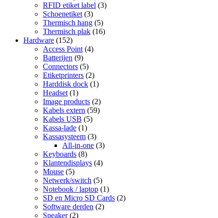
RFID etiket label
(3)
Schoenetiket
(3)
Thermisch hang
(5)
Thermisch plak
(16)
Hardware
(152)
Access Point
(4)
Batterijen
(9)
Connectors
(5)
Etiketprinters
(2)
Harddisk dock
(1)
Headset
(1)
Image products
(2)
Kabels extern
(59)
Kabels USB
(5)
Kassa-lade
(1)
Kassasysteem
(3)
All-in-one
(3)
Keyboards
(8)
Klantendisplays
(4)
Mouse
(5)
Netwerk/switch
(5)
Notebook / laptop
(1)
SD en Micro SD Cards
(2)
Software derden
(2)
Speaker
(2)