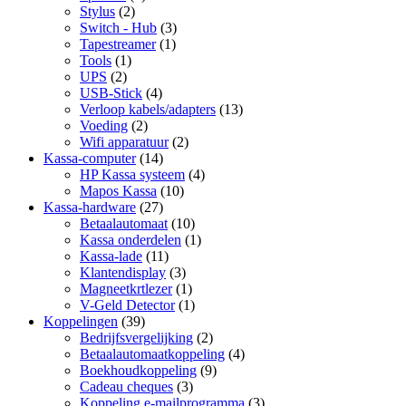
Stylus
(2)
Switch - Hub
(3)
Tapestreamer
(1)
Tools
(1)
UPS
(2)
USB-Stick
(4)
Verloop kabels/adapters
(13)
Voeding
(2)
Wifi apparatuur
(2)
Kassa-computer
(14)
HP Kassa systeem
(4)
Mapos Kassa
(10)
Kassa-hardware
(27)
Betaalautomaat
(10)
Kassa onderdelen
(1)
Kassa-lade
(11)
Klantendisplay
(3)
Magneetkrtlezer
(1)
V-Geld Detector
(1)
Koppelingen
(39)
Bedrijfsvergelijking
(2)
Betaalautomaatkoppeling
(4)
Boekhoudkoppeling
(9)
Cadeau cheques
(3)
Koppeling e-mailprogramma
(3)