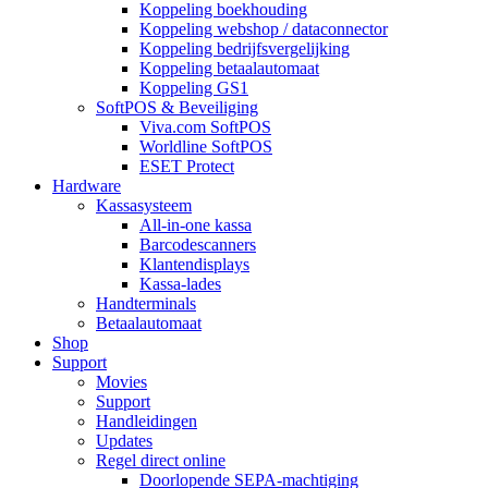
Koppeling boekhouding
Koppeling webshop / dataconnector
Koppeling bedrijfsvergelijking
Koppeling betaalautomaat
Koppeling GS1
SoftPOS & Beveiliging
Viva.com SoftPOS
Worldline SoftPOS
ESET Protect
Hardware
Kassasysteem
All-in-one kassa
Barcodescanners
Klantendisplays
Kassa-lades
Handterminals
Betaalautomaat
Shop
Support
Movies
Support
Handleidingen
Updates
Regel direct online
Doorlopende SEPA-machtiging