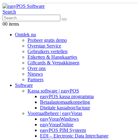
Search
0
0 items
Ontdek nu
Probeer gratis demo
Overstap Service
Gebruikers vertellen
Etiketten & Hangkaartjes
Giftcards & Verpakkingen
Over ons
Nieuws
Partners
Software
Kassa software | easyPOS
easyPOS kassa programma
Betaalautomaatkoppeling
Digitale kassabon/factuur
Voorraadbeheer | easyVoras
easyVorasWindows
easyVorasOnline
easyPOS PIM Systeem
EDI – Electronic Data Interchange