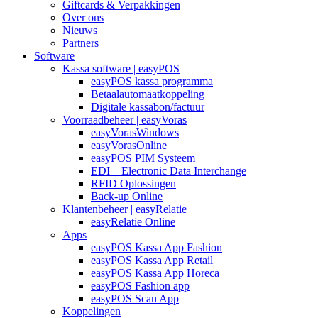
Giftcards & Verpakkingen
Over ons
Nieuws
Partners
Software
Kassa software | easyPOS
easyPOS kassa programma
Betaalautomaatkoppeling
Digitale kassabon/factuur
Voorraadbeheer | easyVoras
easyVorasWindows
easyVorasOnline
easyPOS PIM Systeem
EDI – Electronic Data Interchange
RFID Oplossingen
Back-up Online
Klantenbeheer | easyRelatie
easyRelatie Online
Apps
easyPOS Kassa App Fashion
easyPOS Kassa App Retail
easyPOS Kassa App Horeca
easyPOS Fashion app
easyPOS Scan App
Koppelingen