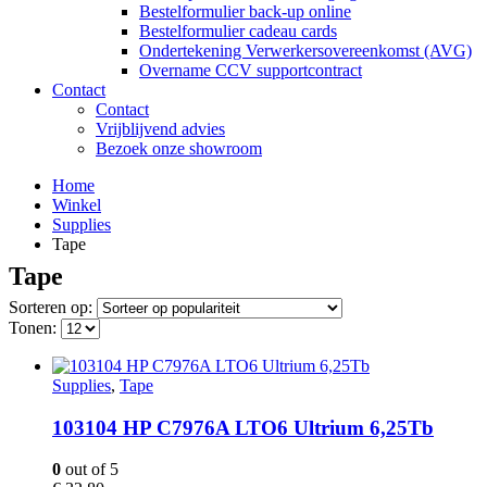
Bestelformulier back-up online
Bestelformulier cadeau cards
Ondertekening Verwerkersovereenkomst (AVG)
Overname CCV supportcontract
Contact
Contact
Vrijblijvend advies
Bezoek onze showroom
Home
Winkel
Supplies
Tape
Tape
Sorteren op:
Tonen:
Supplies
,
Tape
103104 HP C7976A LTO6 Ultrium 6,25Tb
0
out of 5