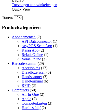
€
32,80
Toevoegen aan winkelwagen
Quick View
Tonen:
Productcategorieën
Abonnementen
(7)
API-Dataconnector
(1)
easyPOS Scan App
(1)
Kassa App
(2)
RelatieOnline
(1)
VorasOnline
(2)
Barcodescanner
(29)
Accessoires
(13)
Draadloze scan
(5)
Handscanner
(3)
Handterminal
(6)
RFID
(2)
Computers
(50)
All-In-One
(2)
Apple
(7)
Computerkasten
(3)
Harde schijf
(2)