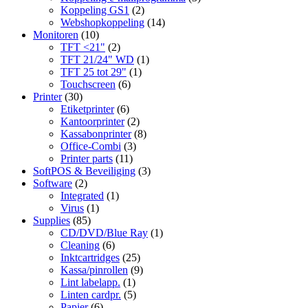
Koppeling GS1
(2)
Webshopkoppeling
(14)
Monitoren
(10)
TFT <21"
(2)
TFT 21/24" WD
(1)
TFT 25 tot 29"
(1)
Touchscreen
(6)
Printer
(30)
Etiketprinter
(6)
Kantoorprinter
(2)
Kassabonprinter
(8)
Office-Combi
(3)
Printer parts
(11)
SoftPOS & Beveiliging
(3)
Software
(2)
Integrated
(1)
Virus
(1)
Supplies
(85)
CD/DVD/Blue Ray
(1)
Cleaning
(6)
Inktcartridges
(25)
Kassa/pinrollen
(9)
Lint labelapp.
(1)
Linten cardpr.
(5)
Papier
(6)