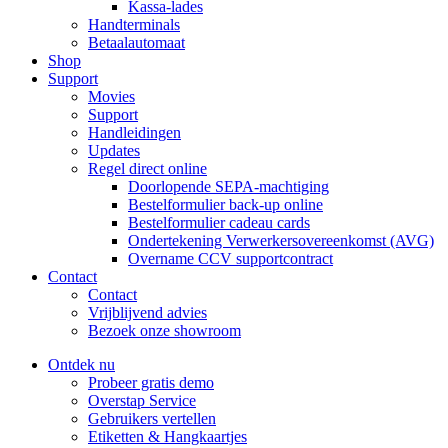
Kassa-lades
Handterminals
Betaalautomaat
Shop
Support
Movies
Support
Handleidingen
Updates
Regel direct online
Doorlopende SEPA-machtiging
Bestelformulier back-up online
Bestelformulier cadeau cards
Ondertekening Verwerkersovereenkomst (AVG)
Overname CCV supportcontract
Contact
Contact
Vrijblijvend advies
Bezoek onze showroom
Ontdek nu
Probeer gratis demo
Overstap Service
Gebruikers vertellen
Etiketten & Hangkaartjes