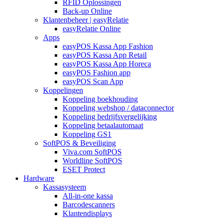
RFID Oplossingen
Back-up Online
Klantenbeheer | easyRelatie
easyRelatie Online
Apps
easyPOS Kassa App Fashion
easyPOS Kassa App Retail
easyPOS Kassa App Horeca
easyPOS Fashion app
easyPOS Scan App
Koppelingen
Koppeling boekhouding
Koppeling webshop / dataconnector
Koppeling bedrijfsvergelijking
Koppeling betaalautomaat
Koppeling GS1
SoftPOS & Beveiliging
Viva.com SoftPOS
Worldline SoftPOS
ESET Protect
Hardware
Kassasysteem
All-in-one kassa
Barcodescanners
Klantendisplays