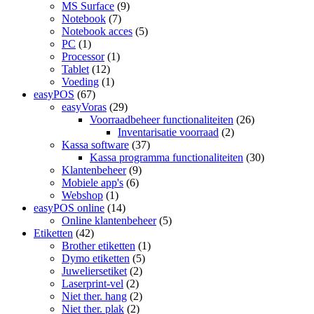
MS Surface
(9)
Notebook
(7)
Notebook acces
(5)
PC
(1)
Processor
(1)
Tablet
(12)
Voeding
(1)
easyPOS
(67)
easyVoras
(29)
Voorraadbeheer functionaliteiten
(26)
Inventarisatie voorraad
(2)
Kassa software
(37)
Kassa programma functionaliteiten
(30)
Klantenbeheer
(9)
Mobiele app's
(6)
Webshop
(1)
easyPOS online
(14)
Online klantenbeheer
(5)
Etiketten
(42)
Brother etiketten
(1)
Dymo etiketten
(5)
Juweliersetiket
(2)
Laserprint-vel
(2)
Niet ther. hang
(2)
Niet ther. plak
(2)