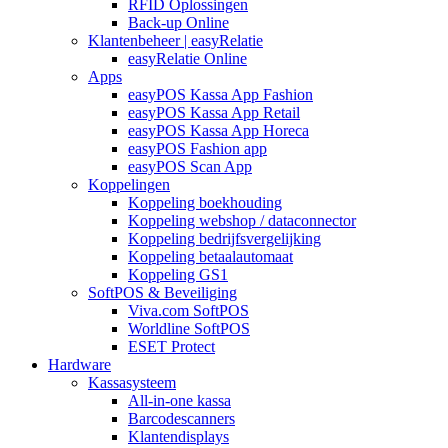
RFID Oplossingen
Back-up Online
Klantenbeheer | easyRelatie
easyRelatie Online
Apps
easyPOS Kassa App Fashion
easyPOS Kassa App Retail
easyPOS Kassa App Horeca
easyPOS Fashion app
easyPOS Scan App
Koppelingen
Koppeling boekhouding
Koppeling webshop / dataconnector
Koppeling bedrijfsvergelijking
Koppeling betaalautomaat
Koppeling GS1
SoftPOS & Beveiliging
Viva.com SoftPOS
Worldline SoftPOS
ESET Protect
Hardware
Kassasysteem
All-in-one kassa
Barcodescanners
Klantendisplays