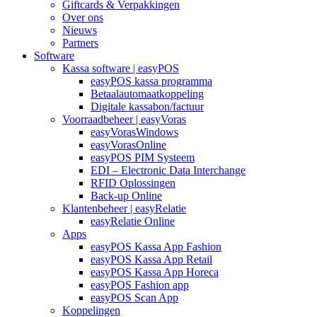
Giftcards & Verpakkingen
Over ons
Nieuws
Partners
Software
Kassa software | easyPOS
easyPOS kassa programma
Betaalautomaatkoppeling
Digitale kassabon/factuur
Voorraadbeheer | easyVoras
easyVorasWindows
easyVorasOnline
easyPOS PIM Systeem
EDI – Electronic Data Interchange
RFID Oplossingen
Back-up Online
Klantenbeheer | easyRelatie
easyRelatie Online
Apps
easyPOS Kassa App Fashion
easyPOS Kassa App Retail
easyPOS Kassa App Horeca
easyPOS Fashion app
easyPOS Scan App
Koppelingen