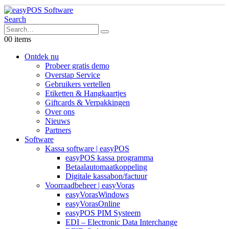
Search
0
0 items
Ontdek nu
Probeer gratis demo
Overstap Service
Gebruikers vertellen
Etiketten & Hangkaartjes
Giftcards & Verpakkingen
Over ons
Nieuws
Partners
Software
Kassa software | easyPOS
easyPOS kassa programma
Betaalautomaatkoppeling
Digitale kassabon/factuur
Voorraadbeheer | easyVoras
easyVorasWindows
easyVorasOnline
easyPOS PIM Systeem
EDI – Electronic Data Interchange