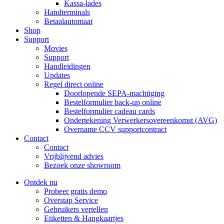
Kassa-lades
Handterminals
Betaalautomaat
Shop
Support
Movies
Support
Handleidingen
Updates
Regel direct online
Doorlopende SEPA-machtiging
Bestelformulier back-up online
Bestelformulier cadeau cards
Ondertekening Verwerkersovereenkomst (AVG)
Overname CCV supportcontract
Contact
Contact
Vrijblijvend advies
Bezoek onze showroom
Ontdek nu
Probeer gratis demo
Overstap Service
Gebruikers vertellen
Etiketten & Hangkaartjes