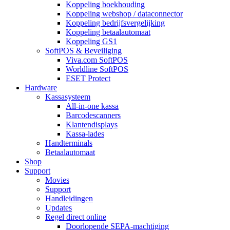
Koppeling boekhouding
Koppeling webshop / dataconnector
Koppeling bedrijfsvergelijking
Koppeling betaalautomaat
Koppeling GS1
SoftPOS & Beveiliging
Viva.com SoftPOS
Worldline SoftPOS
ESET Protect
Hardware
Kassasysteem
All-in-one kassa
Barcodescanners
Klantendisplays
Kassa-lades
Handterminals
Betaalautomaat
Shop
Support
Movies
Support
Handleidingen
Updates
Regel direct online
Doorlopende SEPA-machtiging