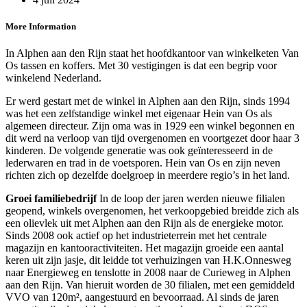
More Information
In Alphen aan den Rijn staat het hoofdkantoor van winkelketen Van
Os tassen en koffers. Met 30 vestigingen is dat een begrip voor
winkelend Nederland.
Er werd gestart met de winkel in Alphen aan den Rijn, sinds 1994
was het een zelfstandige winkel met eigenaar Hein van Os als
algemeen directeur. Zijn oma was in 1929 een winkel begonnen en
dit werd na verloop van tijd overgenomen en voortgezet door haar 3
kinderen. De volgende generatie was ook geïnteresseerd in de
lederwaren en trad in de voetsporen. Hein van Os en zijn neven
richten zich op dezelfde doelgroep in meerdere regio’s in het land.
Groei familiebedrijf
In de loop der jaren werden nieuwe filialen
geopend, winkels overgenomen, het verkoopgebied breidde zich als
een olievlek uit met Alphen aan den Rijn als de energieke motor.
Sinds 2008 ook actief op het industrieterrein met het centrale
magazijn en kantooractiviteiten. Het magazijn groeide een aantal
keren uit zijn jasje, dit leidde tot verhuizingen van H.K.Onnesweg
naar Energieweg en tenslotte in 2008 naar de Curieweg in Alphen
aan den Rijn. Van hieruit worden de 30 filialen, met een gemiddeld
VVO van 120m², aangestuurd en bevoorraad. Al sinds de jaren