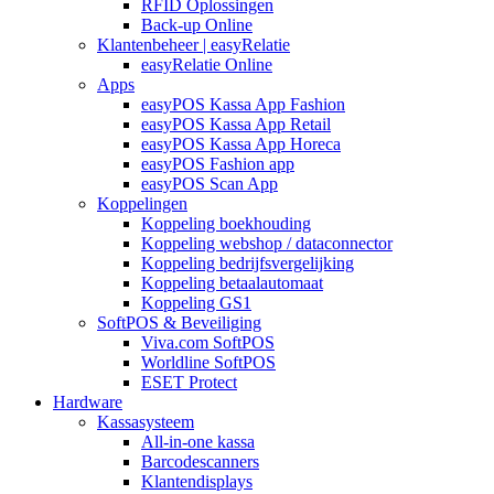
RFID Oplossingen
Back-up Online
Klantenbeheer | easyRelatie
easyRelatie Online
Apps
easyPOS Kassa App Fashion
easyPOS Kassa App Retail
easyPOS Kassa App Horeca
easyPOS Fashion app
easyPOS Scan App
Koppelingen
Koppeling boekhouding
Koppeling webshop / dataconnector
Koppeling bedrijfsvergelijking
Koppeling betaalautomaat
Koppeling GS1
SoftPOS & Beveiliging
Viva.com SoftPOS
Worldline SoftPOS
ESET Protect
Hardware
Kassasysteem
All-in-one kassa
Barcodescanners
Klantendisplays