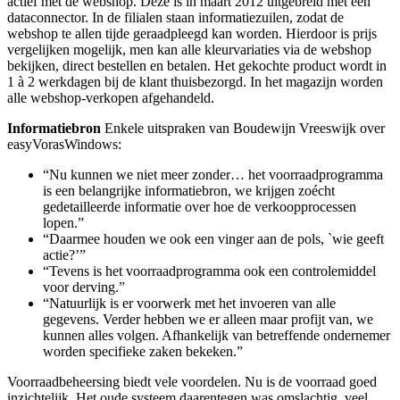
actief met de webshop. Deze is in maart 2012 uitgebreid met een
dataconnector. In de filialen staan informatiezuilen, zodat de
webshop te allen tijde geraadpleegd kan worden. Hierdoor is prijs
vergelijken mogelijk, men kan alle kleurvariaties via de webshop
bekijken, direct bestellen en betalen. Het gekochte product wordt in
1 à 2 werkdagen bij de klant thuisbezorgd. In het magazijn worden
alle webshop-verkopen afgehandeld.
Informatiebron
Enkele uitspraken van Boudewijn Vreeswijk over
easyVorasWindows:
“Nu kunnen we niet meer zonder… het voorraadprogramma
is een belangrijke informatiebron, we krijgen zoécht
gedetailleerde informatie over hoe de verkoopprocessen
lopen.”
“Daarmee houden we ook een vinger aan de pols, `wie geeft
actie?’”
“Tevens is het voorraadprogramma ook een controlemiddel
voor derving.”
“Natuurlijk is er voorwerk met het invoeren van alle
gegevens. Verder hebben we er alleen maar profijt van, we
kunnen alles volgen. Afhankelijk van betreffende ondernemer
worden specifieke zaken bekeken.”
Voorraadbeheersing biedt vele voordelen. Nu is de voorraad goed
inzichtelijk. Het oude systeem daarentegen was omslachtig, veel