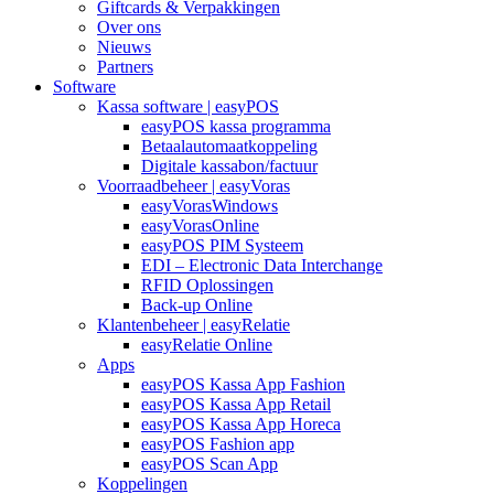
Giftcards & Verpakkingen
Over ons
Nieuws
Partners
Software
Kassa software | easyPOS
easyPOS kassa programma
Betaalautomaatkoppeling
Digitale kassabon/factuur
Voorraadbeheer | easyVoras
easyVorasWindows
easyVorasOnline
easyPOS PIM Systeem
EDI – Electronic Data Interchange
RFID Oplossingen
Back-up Online
Klantenbeheer | easyRelatie
easyRelatie Online
Apps
easyPOS Kassa App Fashion
easyPOS Kassa App Retail
easyPOS Kassa App Horeca
easyPOS Fashion app
easyPOS Scan App
Koppelingen