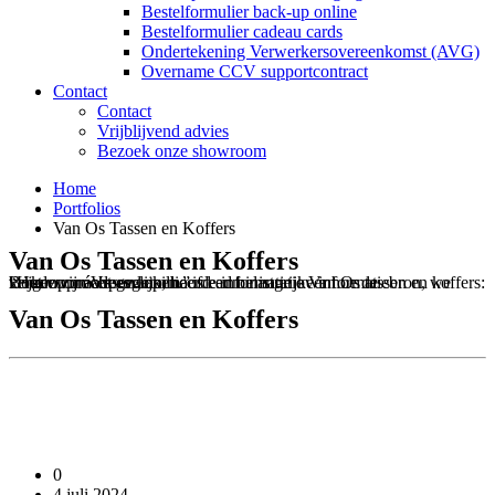
Bestelformulier back-up online
Bestelformulier cadeau cards
Ondertekening Verwerkersovereenkomst (AVG)
Overname CCV supportcontract
Contact
Contact
Vrijblijvend advies
Bezoek onze showroom
Home
Portfolios
Van Os Tassen en Koffers
Van Os Tassen en Koffers
Boudewijn Vreeswijk, hoofd administratie Van Os tassen en koffers: “Het voorraadprogramma is een belangrijke informatiebron, we krijgen zo écht gedetaillieerde informatie over hoe de verkoopprocessen lopen.”
Van Os Tassen en Koffers
0
4 juli 2024