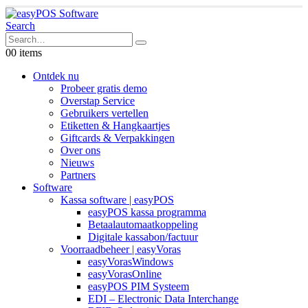
Search
0
0 items
Ontdek nu
Probeer gratis demo
Overstap Service
Gebruikers vertellen
Etiketten & Hangkaartjes
Giftcards & Verpakkingen
Over ons
Nieuws
Partners
Software
Kassa software | easyPOS
easyPOS kassa programma
Betaalautomaatkoppeling
Digitale kassabon/factuur
Voorraadbeheer | easyVoras
easyVorasWindows
easyVorasOnline
easyPOS PIM Systeem
EDI – Electronic Data Interchange