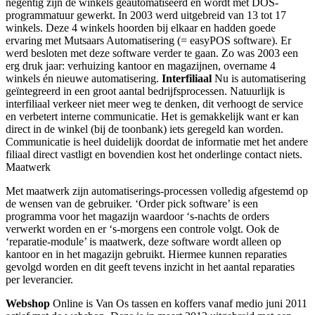
negentig zijn de winkels geautomatiseerd en wordt met DOS-
programmatuur gewerkt. In 2003 werd uitgebreid van 13 tot 17
winkels. Deze 4 winkels hoorden bij elkaar en hadden goede
ervaring met Mutsaars Automatisering (= easyPOS software). Er
werd besloten met deze software verder te gaan. Zo was 2003 een
erg druk jaar: verhuizing kantoor en magazijnen, overname 4
winkels én nieuwe automatisering.
Interfiliaal
Nu is automatisering
geïntegreerd in een groot aantal bedrijfsprocessen. Natuurlijk is
interfiliaal verkeer niet meer weg te denken, dit verhoogt de service
en verbetert interne communicatie. Het is gemakkelijk want er kan
direct in de winkel (bij de toonbank) iets geregeld kan worden.
Communicatie is heel duidelijk doordat de informatie met het andere
filiaal direct vastligt en bovendien kost het onderlinge contact niets.
Maatwerk
Met maatwerk zijn automatiserings-processen volledig afgestemd op
de wensen van de gebruiker. ‘Order pick software’ is een
programma voor het magazijn waardoor ‘s-nachts de orders
verwerkt worden en er ‘s-morgens een controle volgt. Ook de
‘reparatie-module’ is maatwerk, deze software wordt alleen op
kantoor en in het magazijn gebruikt. Hiermee kunnen reparaties
gevolgd worden en dit geeft tevens inzicht in het aantal reparaties
per leverancier.
Webshop
Online is Van Os tassen en koffers vanaf medio juni 2011