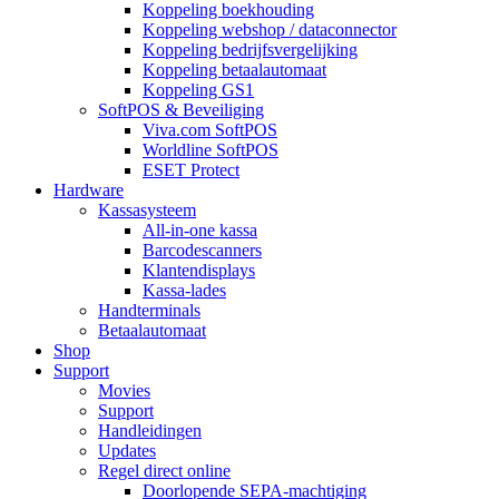
Koppeling boekhouding
Koppeling webshop / dataconnector
Koppeling bedrijfsvergelijking
Koppeling betaalautomaat
Koppeling GS1
SoftPOS & Beveiliging
Viva.com SoftPOS
Worldline SoftPOS
ESET Protect
Hardware
Kassasysteem
All-in-one kassa
Barcodescanners
Klantendisplays
Kassa-lades
Handterminals
Betaalautomaat
Shop
Support
Movies
Support
Handleidingen
Updates
Regel direct online
Doorlopende SEPA-machtiging