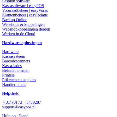
Fashion software
Kassasoftware | easyPOS
Voorraadbeheer | easyVoras
Klantenbeheer | easyRelatie
Backup Online
Webshops & koppelingen
Webshopkoppelingen derden
Werken in de Cloud
Hardware oplossingen
Hardware
Kassasysteem
Barcodescanners
Kassa-lades
Betaalautomaten
Printers
Etiketten en supplies
Handterminals
Helpdesk
+(31) (0) 73 – 5430287
support@easypos.nl
Hulp op afstand