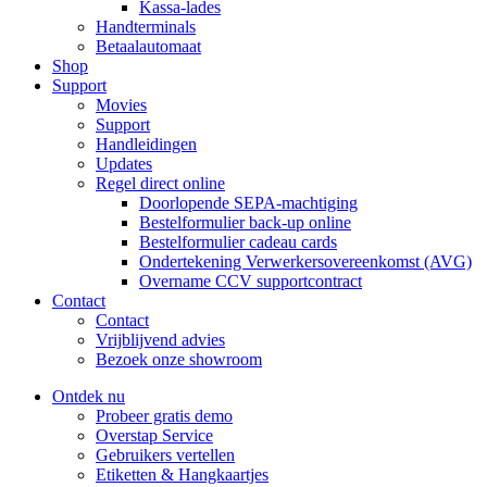
Kassa-lades
Handterminals
Betaalautomaat
Shop
Support
Movies
Support
Handleidingen
Updates
Regel direct online
Doorlopende SEPA-machtiging
Bestelformulier back-up online
Bestelformulier cadeau cards
Ondertekening Verwerkersovereenkomst (AVG)
Overname CCV supportcontract
Contact
Contact
Vrijblijvend advies
Bezoek onze showroom
Ontdek nu
Probeer gratis demo
Overstap Service
Gebruikers vertellen
Etiketten & Hangkaartjes