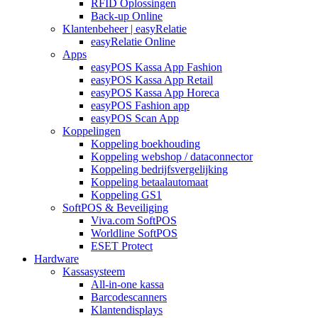
RFID Oplossingen
Back-up Online
Klantenbeheer | easyRelatie
easyRelatie Online
Apps
easyPOS Kassa App Fashion
easyPOS Kassa App Retail
easyPOS Kassa App Horeca
easyPOS Fashion app
easyPOS Scan App
Koppelingen
Koppeling boekhouding
Koppeling webshop / dataconnector
Koppeling bedrijfsvergelijking
Koppeling betaalautomaat
Koppeling GS1
SoftPOS & Beveiliging
Viva.com SoftPOS
Worldline SoftPOS
ESET Protect
Hardware
Kassasysteem
All-in-one kassa
Barcodescanners
Klantendisplays