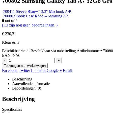
700802 Samsung Galaxy Tab A7 32Gb Grs
709411 Sleeve Blauw 13,3″ Macbook A/P
700803 Book Case Rood – Samsung A7
0
out of 5
( Er zijn nog geen beoordelingen. )
€
230,31
Kleur grijs
Beschikbaarheid:
Beschikbaar via nabestelling
Artikelnummer:
70080
EAN:
N/A
-
+
Toevoegen aan winkelwagen
Facebook
Twitter
LinkedIn
Google +
Email
Beschrijving
Aanvullende informatie
Beoordelingen (0)
Beschrijving
Specificaties