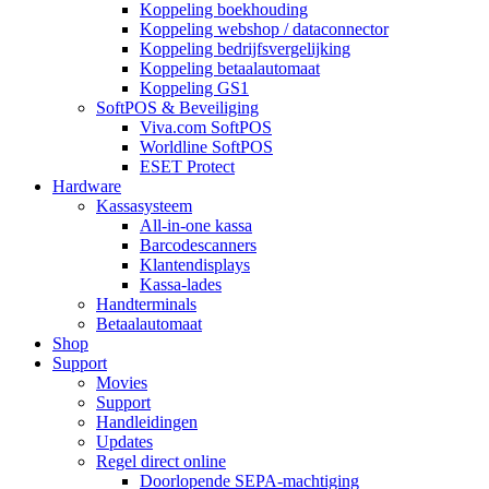
Koppeling boekhouding
Koppeling webshop / dataconnector
Koppeling bedrijfsvergelijking
Koppeling betaalautomaat
Koppeling GS1
SoftPOS & Beveiliging
Viva.com SoftPOS
Worldline SoftPOS
ESET Protect
Hardware
Kassasysteem
All-in-one kassa
Barcodescanners
Klantendisplays
Kassa-lades
Handterminals
Betaalautomaat
Shop
Support
Movies
Support
Handleidingen
Updates
Regel direct online
Doorlopende SEPA-machtiging