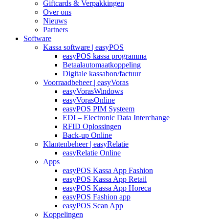
Giftcards & Verpakkingen
Over ons
Nieuws
Partners
Software
Kassa software | easyPOS
easyPOS kassa programma
Betaalautomaatkoppeling
Digitale kassabon/factuur
Voorraadbeheer | easyVoras
easyVorasWindows
easyVorasOnline
easyPOS PIM Systeem
EDI – Electronic Data Interchange
RFID Oplossingen
Back-up Online
Klantenbeheer | easyRelatie
easyRelatie Online
Apps
easyPOS Kassa App Fashion
easyPOS Kassa App Retail
easyPOS Kassa App Horeca
easyPOS Fashion app
easyPOS Scan App
Koppelingen