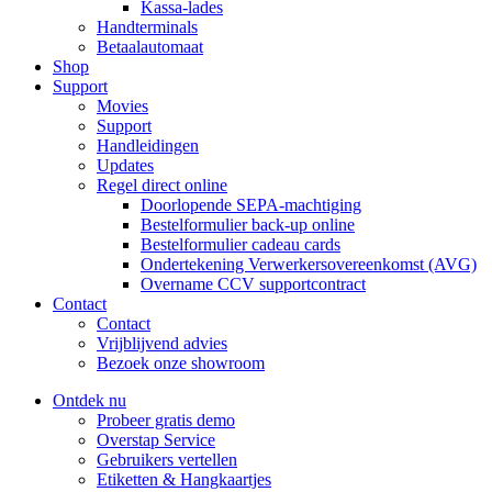
Kassa-lades
Handterminals
Betaalautomaat
Shop
Support
Movies
Support
Handleidingen
Updates
Regel direct online
Doorlopende SEPA-machtiging
Bestelformulier back-up online
Bestelformulier cadeau cards
Ondertekening Verwerkersovereenkomst (AVG)
Overname CCV supportcontract
Contact
Contact
Vrijblijvend advies
Bezoek onze showroom
Ontdek nu
Probeer gratis demo
Overstap Service
Gebruikers vertellen
Etiketten & Hangkaartjes