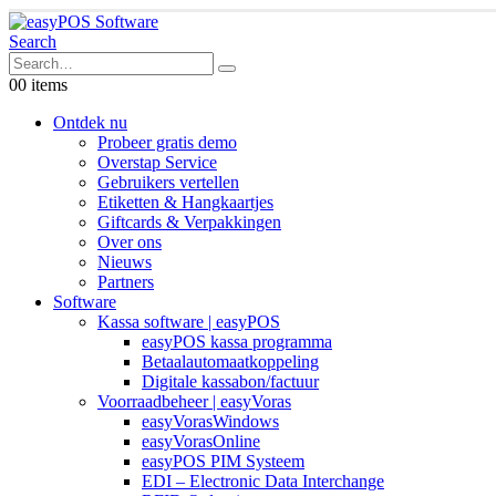
Search
0
0 items
Ontdek nu
Probeer gratis demo
Overstap Service
Gebruikers vertellen
Etiketten & Hangkaartjes
Giftcards & Verpakkingen
Over ons
Nieuws
Partners
Software
Kassa software | easyPOS
easyPOS kassa programma
Betaalautomaatkoppeling
Digitale kassabon/factuur
Voorraadbeheer | easyVoras
easyVorasWindows
easyVorasOnline
easyPOS PIM Systeem
EDI – Electronic Data Interchange