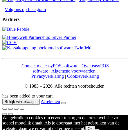
Volg ons op Instagram
Partners
Contact met easyPOS software
|
Over easyPOS
software
|
Algemene voorwaarden
|
Privacyverklaring
|
Cookieverklaring
© 1983 – 2026. Alle rechten voorbehouden.
has been added to your cart.
Afrekenen
Bekijk winkelwagen
We gebruiken cookies om ervoor te zorgen dat onze website zo
soepel mogelijk draait. Als je doorgaat met het gebruiken van de
website, gaan we er vanuit dat ermee instemt.
Ok