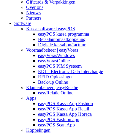
Giftcards & Verpakkingen
Over ons
Nieuws
Partners
Software
Kassa software | easyPOS
easyPOS kassa programma
Betaalautomaatkoppeling
Digitale kassabon/factuur
Voorraadbeheer | easyVoras
easyVorasWindows
easyVorasOnline
easyPOS PIM Systeem
EDI – Electronic Data Interchange
RFID Oplossingen
Back-up Online
Klantenbeheer | easyRelatie
easyRelatie Online
Apps
easyPOS Kassa App Fashion
easyPOS Kassa App Retail
easyPOS Kassa App Horeca
easyPOS Fashion app
easyPOS Scan App
Koppelingen