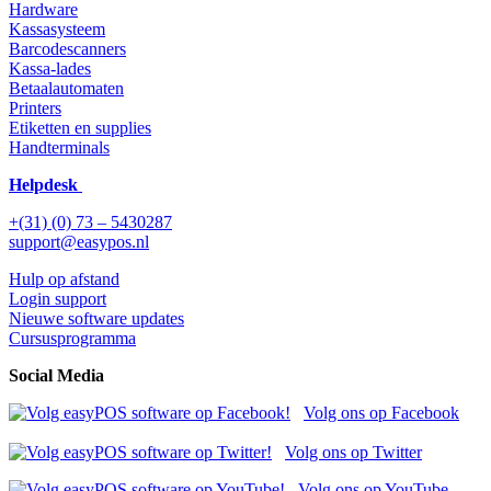
Hardware
Kassasysteem
Barcodescanners
Kassa-lades
Betaalautomaten
Printers
Etiketten en supplies
Handterminals
Helpdesk
+(31) (0) 73 – 5430287
support@easypos.nl
Hulp op afstand
Login support
Nieuwe software updates
Cursusprogramma
Social Media
Volg ons op Facebook
Volg ons op Twitter
Volg ons op YouTube