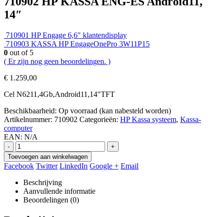
710902 HP KASSA ENG-ES Android11,
14″
710901 HP Engage 6,6″ klantendisplay
710903 KASSA HP EngageOnePro 3W11P15
0
out of 5
( Er zijn nog geen beoordelingen. )
€
1.259,00
Cel N6211,4Gb,Android11,14″TFT
Beschikbaarheid:
Op voorraad (kan nabesteld worden)
Artikelnummer:
710902
Categorieën:
HP Kassa systeem
,
Kassa-
computer
EAN:
N/A
-
+
Toevoegen aan winkelwagen
Facebook
Twitter
LinkedIn
Google +
Email
Beschrijving
Aanvullende informatie
Beoordelingen (0)