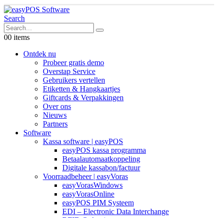
Search
0
0 items
Ontdek nu
Probeer gratis demo
Overstap Service
Gebruikers vertellen
Etiketten & Hangkaartjes
Giftcards & Verpakkingen
Over ons
Nieuws
Partners
Software
Kassa software | easyPOS
easyPOS kassa programma
Betaalautomaatkoppeling
Digitale kassabon/factuur
Voorraadbeheer | easyVoras
easyVorasWindows
easyVorasOnline
easyPOS PIM Systeem
EDI – Electronic Data Interchange