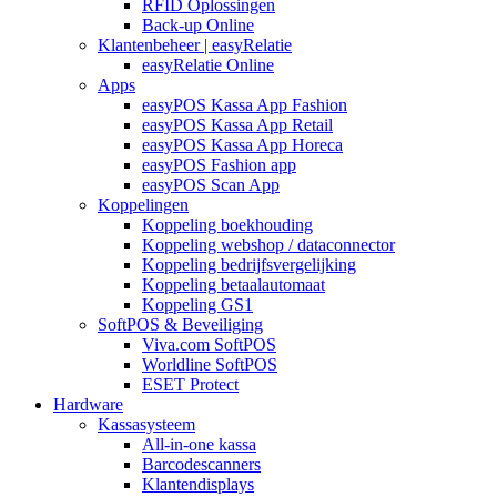
RFID Oplossingen
Back-up Online
Klantenbeheer | easyRelatie
easyRelatie Online
Apps
easyPOS Kassa App Fashion
easyPOS Kassa App Retail
easyPOS Kassa App Horeca
easyPOS Fashion app
easyPOS Scan App
Koppelingen
Koppeling boekhouding
Koppeling webshop / dataconnector
Koppeling bedrijfsvergelijking
Koppeling betaalautomaat
Koppeling GS1
SoftPOS & Beveiliging
Viva.com SoftPOS
Worldline SoftPOS
ESET Protect
Hardware
Kassasysteem
All-in-one kassa
Barcodescanners
Klantendisplays