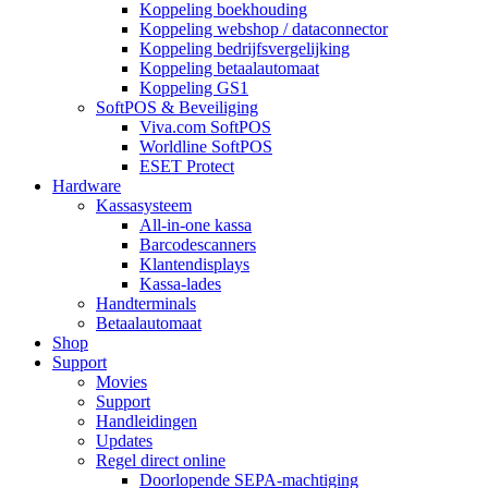
Koppeling boekhouding
Koppeling webshop / dataconnector
Koppeling bedrijfsvergelijking
Koppeling betaalautomaat
Koppeling GS1
SoftPOS & Beveiliging
Viva.com SoftPOS
Worldline SoftPOS
ESET Protect
Hardware
Kassasysteem
All-in-one kassa
Barcodescanners
Klantendisplays
Kassa-lades
Handterminals
Betaalautomaat
Shop
Support
Movies
Support
Handleidingen
Updates
Regel direct online
Doorlopende SEPA-machtiging