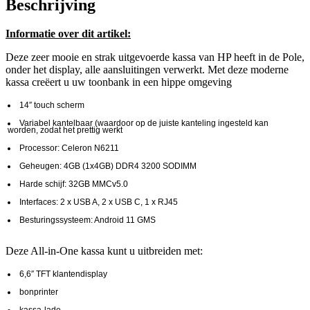
Beschrijving
Informatie over dit artikel:
Deze zeer mooie en strak uitgevoerde kassa van HP heeft in de Pole,
onder het display, alle aansluitingen verwerkt. Met deze moderne
kassa creëert u uw toonbank in een hippe omgeving
14″ touch scherm
Variabel kantelbaar (waardoor op de juiste kanteling ingesteld kan
worden, zodat het prettig werkt
Processor: Celeron N6211
Geheugen: 4GB (1x4GB) DDR4 3200 SODIMM
Harde schijf: 32GB MMCv5.0
Interfaces: 2 x USB A, 2 x USB C, 1 x RJ45
Besturingssysteem: Android 11 GMS
Deze All-in-One kassa kunt u uitbreiden met:
6,6″ TFT klantendisplay
bonprinter