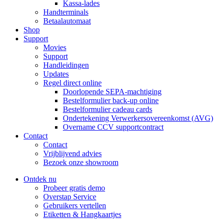
Kassa-lades
Handterminals
Betaalautomaat
Shop
Support
Movies
Support
Handleidingen
Updates
Regel direct online
Doorlopende SEPA-machtiging
Bestelformulier back-up online
Bestelformulier cadeau cards
Ondertekening Verwerkersovereenkomst (AVG)
Overname CCV supportcontract
Contact
Contact
Vrijblijvend advies
Bezoek onze showroom
Ontdek nu
Probeer gratis demo
Overstap Service
Gebruikers vertellen
Etiketten & Hangkaartjes