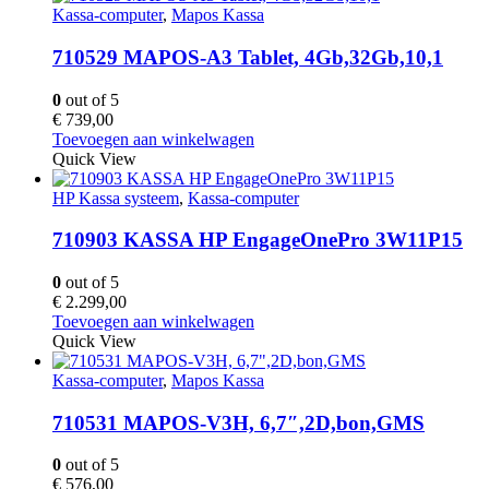
Kassa-computer
,
Mapos Kassa
710529 MAPOS-A3 Tablet, 4Gb,32Gb,10,1
0
out of 5
€
739,00
Toevoegen aan winkelwagen
Quick View
HP Kassa systeem
,
Kassa-computer
710903 KASSA HP EngageOnePro 3W11P15
0
out of 5
€
2.299,00
Toevoegen aan winkelwagen
Quick View
Kassa-computer
,
Mapos Kassa
710531 MAPOS-V3H, 6,7″,2D,bon,GMS
0
out of 5
€
576,00