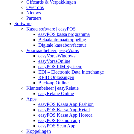
Giftcards & Verpakkingen
Over ons
Nieuws
Partners
Software
Kassa software | easyPOS
easyPOS kassa programma
Betaalautomaatkoppeling
Digitale kassabon/factuur
Voorraadbeheer | easyVoras
easyVorasWindows
easyVorasOnline
easyPOS PIM Systeem
EDI – Electronic Data Interchange
RFID Oplossingen
Back-up Online
Klantenbeheer | easyRelatie
easyRelatie Online
Apps
easyPOS Kassa App Fashion
easyPOS Kassa App Retail
easyPOS Kassa App Horeca
easyPOS Fashion app
easyPOS Scan App
Koppelingen