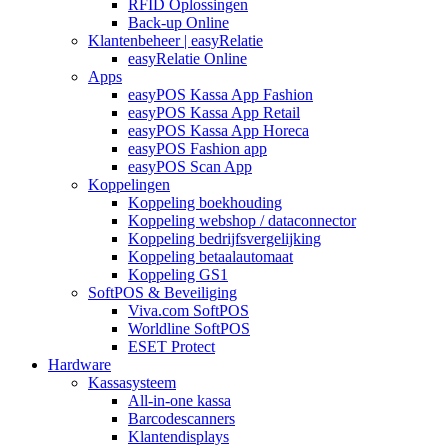
RFID Oplossingen
Back-up Online
Klantenbeheer | easyRelatie
easyRelatie Online
Apps
easyPOS Kassa App Fashion
easyPOS Kassa App Retail
easyPOS Kassa App Horeca
easyPOS Fashion app
easyPOS Scan App
Koppelingen
Koppeling boekhouding
Koppeling webshop / dataconnector
Koppeling bedrijfsvergelijking
Koppeling betaalautomaat
Koppeling GS1
SoftPOS & Beveiliging
Viva.com SoftPOS
Worldline SoftPOS
ESET Protect
Hardware
Kassasysteem
All-in-one kassa
Barcodescanners
Klantendisplays