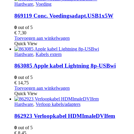
Hardware
,
Voeding
869119 Conc. Voedingsadapt.USB1x5W
0
out of 5
€
7,30
Toevoegen aan winkelwagen
Quick View
Hardware
,
Kabels extern
863085 Apple kabel Lightning 8p-USBwi
0
out of 5
€
14,75
Toevoegen aan winkelwagen
Quick View
Hardware
,
Verloop kabels/adapters
862923 Verloopkabel HDMImaleDVIfem
0
out of 5
€
8,45