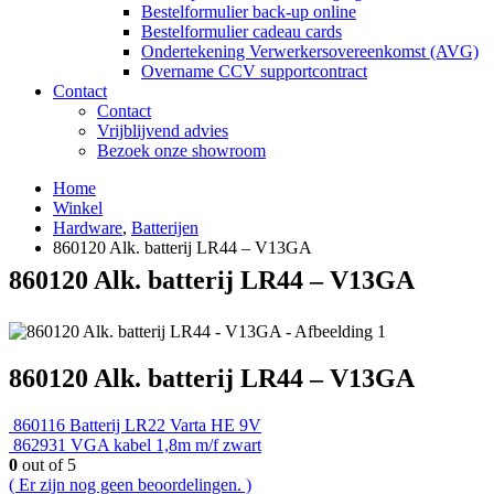
Bestelformulier back-up online
Bestelformulier cadeau cards
Ondertekening Verwerkersovereenkomst (AVG)
Overname CCV supportcontract
Contact
Contact
Vrijblijvend advies
Bezoek onze showroom
Home
Winkel
Hardware
,
Batterijen
860120 Alk. batterij LR44 – V13GA
860120 Alk. batterij LR44 – V13GA
860120 Alk. batterij LR44 – V13GA
860116 Batterij LR22 Varta HE 9V
862931 VGA kabel 1,8m m/f zwart
0
out of 5
( Er zijn nog geen beoordelingen. )