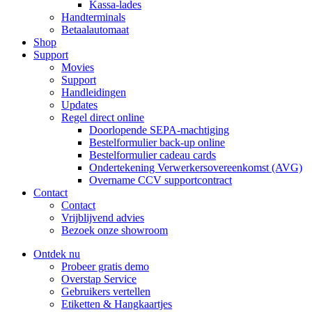
Kassa-lades
Handterminals
Betaalautomaat
Shop
Support
Movies
Support
Handleidingen
Updates
Regel direct online
Doorlopende SEPA-machtiging
Bestelformulier back-up online
Bestelformulier cadeau cards
Ondertekening Verwerkersovereenkomst (AVG)
Overname CCV supportcontract
Contact
Contact
Vrijblijvend advies
Bezoek onze showroom
Ontdek nu
Probeer gratis demo
Overstap Service
Gebruikers vertellen
Etiketten & Hangkaartjes