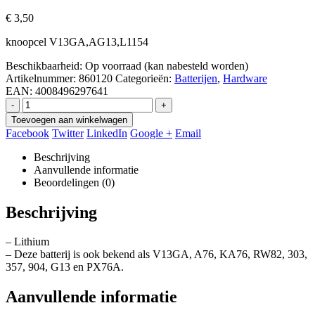
€
3,50
knoopcel V13GA,AG13,L1154
Beschikbaarheid:
Op voorraad (kan nabesteld worden)
Artikelnummer:
860120
Categorieën:
Batterijen
,
Hardware
EAN:
4008496297641
-
+
Toevoegen aan winkelwagen
Facebook
Twitter
LinkedIn
Google +
Email
Beschrijving
Aanvullende informatie
Beoordelingen (0)
Beschrijving
– Lithium
– Deze batterij is ook bekend als V13GA, A76, KA76, RW82, 303,
357, 904, G13 en PX76A.
Aanvullende informatie