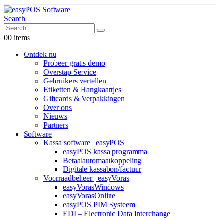
Search
0
0 items
Ontdek nu
Probeer gratis demo
Overstap Service
Gebruikers vertellen
Etiketten & Hangkaartjes
Giftcards & Verpakkingen
Over ons
Nieuws
Partners
Software
Kassa software | easyPOS
easyPOS kassa programma
Betaalautomaatkoppeling
Digitale kassabon/factuur
Voorraadbeheer | easyVoras
easyVorasWindows
easyVorasOnline
easyPOS PIM Systeem
EDI – Electronic Data Interchange