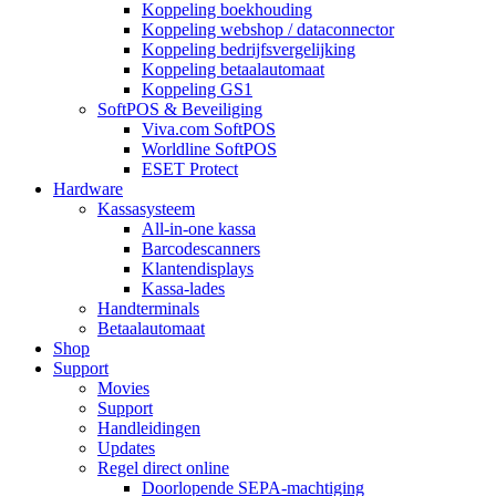
Koppeling boekhouding
Koppeling webshop / dataconnector
Koppeling bedrijfsvergelijking
Koppeling betaalautomaat
Koppeling GS1
SoftPOS & Beveiliging
Viva.com SoftPOS
Worldline SoftPOS
ESET Protect
Hardware
Kassasysteem
All-in-one kassa
Barcodescanners
Klantendisplays
Kassa-lades
Handterminals
Betaalautomaat
Shop
Support
Movies
Support
Handleidingen
Updates
Regel direct online
Doorlopende SEPA-machtiging