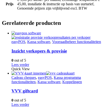
Prijs
45,00, installatie & instructie op basis van uurtarief,
Genoemde prijzen zijn vrijblijvend excl. BTW
Gerelateerde producten
easyPOS
,
Kassa software
,
Voorraadbeheer functionaliteiten
Inzicht verkopers & provisie
0
out of 5
Lees verder
Quick View
Cadeau cheques
,
easyPOS
,
Kassa programma
functionaliteiten
,
Kassa software
,
Koppelingen
VVV giftcard
0
out of 5
Lees verder