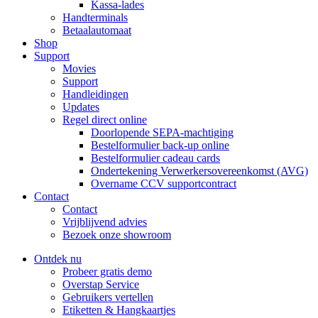
Kassa-lades
Handterminals
Betaalautomaat
Shop
Support
Movies
Support
Handleidingen
Updates
Regel direct online
Doorlopende SEPA-machtiging
Bestelformulier back-up online
Bestelformulier cadeau cards
Ondertekening Verwerkersovereenkomst (AVG)
Overname CCV supportcontract
Contact
Contact
Vrijblijvend advies
Bezoek onze showroom
Ontdek nu
Probeer gratis demo
Overstap Service
Gebruikers vertellen
Etiketten & Hangkaartjes