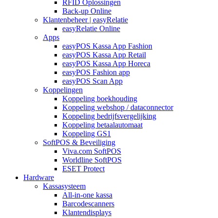
RFID Oplossingen
Back-up Online
Klantenbeheer | easyRelatie
easyRelatie Online
Apps
easyPOS Kassa App Fashion
easyPOS Kassa App Retail
easyPOS Kassa App Horeca
easyPOS Fashion app
easyPOS Scan App
Koppelingen
Koppeling boekhouding
Koppeling webshop / dataconnector
Koppeling bedrijfsvergelijking
Koppeling betaalautomaat
Koppeling GS1
SoftPOS & Beveiliging
Viva.com SoftPOS
Worldline SoftPOS
ESET Protect
Hardware
Kassasysteem
All-in-one kassa
Barcodescanners
Klantendisplays