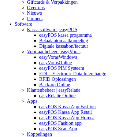
Giftcards & Verpakkingen
Over ons
Nieuws
Partners
Software
Kassa software | easyPOS
easyPOS kassa programma
Betaalautomaatkoppeling
Digitale kassabon/factuur
Voorraadbeheer | easyVoras
easyVorasWindows
easyVorasOnline
easyPOS PIM Systeem
EDI – Electronic Data Interchange
RFID Oplossingen
Back-up Online
Klantenbeheer | easyRelatie
easyRelatie Online
Apps
easyPOS Kassa App Fashion
easyPOS Kassa App Retail
easyPOS Kassa App Horeca
easyPOS Fashion app
easyPOS Scan App
Koppelingen