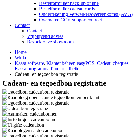
Bestelformulier back-up online
Bestelformulier cadeau cards
Ondertekening Verwerkersovereenkomst (AVG)
Overname CCV supportcontract
Contact
Contact
Vrijblijvend advies
Bezoek onze showroom
Home
Winkel
Kassa software
,
Klantenbeheer
,
easyPOS
,
Cadeau cheques
,
Kassa programma functionaliteiten
Cadeau- en tegoedbon registratie
Cadeau- en tegoedbon registratie