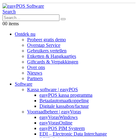
Search
0
0 items
Ontdek nu
Probeer gratis demo
Overstap Service
Gebruikers vertellen
Etiketten & Hangkaartjes
Giftcards & Verpakkingen
Over ons
Nieuws
Partners
Software
Kassa software | easyPOS
easyPOS kassa programma
Betaalautomaatkoppeling
Digitale kassabon/factuur
Voorraadbeheer | easyVoras
easyVorasWindows
easyVorasOnline
easyPOS PIM Systeem
EDI – Electronic Data Interchange