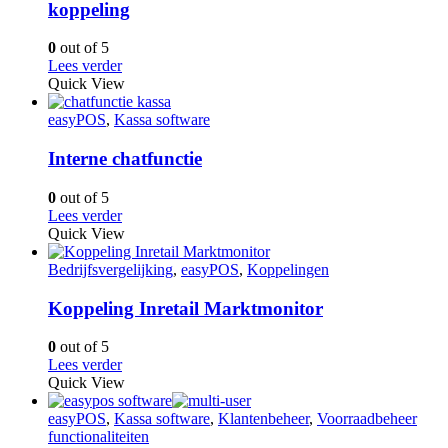
koppeling
0
out of 5
Lees verder
Quick View
easyPOS
,
Kassa software
Interne chatfunctie
0
out of 5
Lees verder
Quick View
Bedrijfsvergelijking
,
easyPOS
,
Koppelingen
Koppeling Inretail Marktmonitor
0
out of 5
Lees verder
Quick View
easyPOS
,
Kassa software
,
Klantenbeheer
,
Voorraadbeheer
functionaliteiten