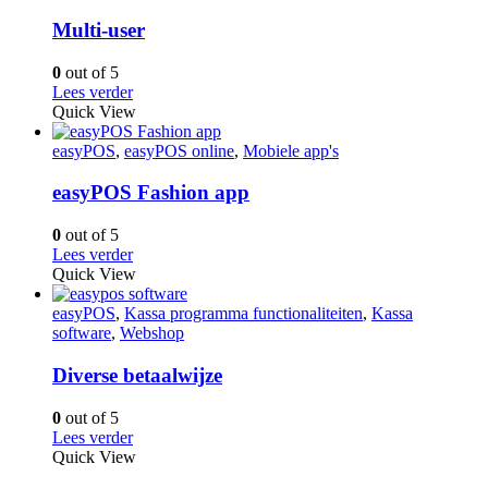
Multi-user
0
out of 5
Lees verder
Quick View
easyPOS
,
easyPOS online
,
Mobiele app's
easyPOS Fashion app
0
out of 5
Lees verder
Quick View
easyPOS
,
Kassa programma functionaliteiten
,
Kassa
software
,
Webshop
Diverse betaalwijze
0
out of 5
Lees verder
Quick View