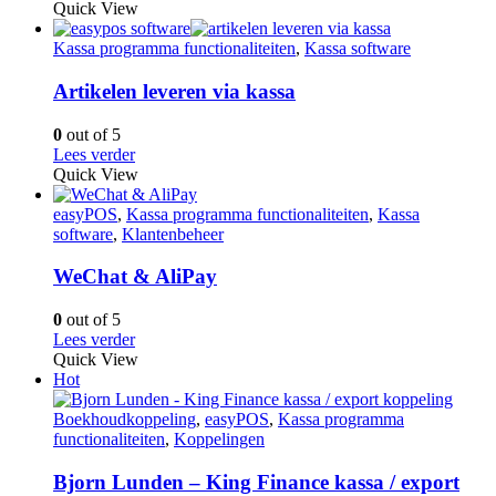
Quick View
Kassa programma functionaliteiten
,
Kassa software
Artikelen leveren via kassa
0
out of 5
Lees verder
Quick View
easyPOS
,
Kassa programma functionaliteiten
,
Kassa
software
,
Klantenbeheer
WeChat & AliPay
0
out of 5
Lees verder
Quick View
Hot
Boekhoudkoppeling
,
easyPOS
,
Kassa programma
functionaliteiten
,
Koppelingen
Bjorn Lunden – King Finance kassa / export