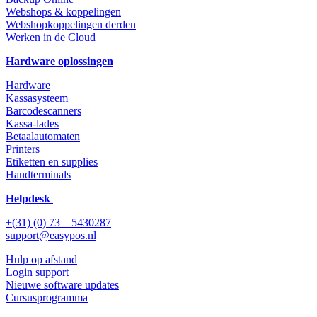
Webshops & koppelingen
Webshopkoppelingen derden
Werken in de Cloud
Hardware oplossingen
Hardware
Kassasysteem
Barcodescanners
Kassa-lades
Betaalautomaten
Printers
Etiketten en supplies
Handterminals
Helpdesk
+(31) (0) 73 – 5430287
support@easypos.nl
Hulp op afstand
Login support
Nieuwe software updates
Cursusprogramma