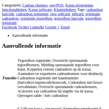
Categorieën:
Cadeau cheques
,
easyPOS
,
Kassa programma
functionaliteiten
,
Kassa software
,
Klantenbeheer
Tags:
cadeaubon
barcode
,
cadeaubon registratie
,
epw-giftcard
,
giftcard
,
registratie
cadeaubon
,
registratie tegoedbon
,
tegoedbon barcode
,
tegoedbon
registratie
Facebook
Twitter
LinkedIn
Google +
Email
Aanvullende informatie
Aanvullende informatie
Tegoedbon registratie, Overzicht openstaande
tegoedbonnen, Melding openstaande tegoedbon voor
klant, Koppelen externe cadeaubon op de kassa,
Aanmaken en exporteren cadeaubonnen voor drukkerij,
Functies
Cadeaubon registratie met kaartnummer
(barcode)/couponcode/krascode, Cadeaubon met keuze
vervaldatum, Overzicht openstaande cadeaubonnen,
Activeren van cadeaubon bij uitgifte via de kassa,
Opvragen salde / info cadeaubon
€ 3,00 per kassa / per maand, Eenmalige setupkosten €