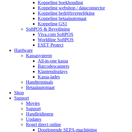
Koppeling boekhouding
Koppeling webshop / dataconnector
Koppeling bedrijfsvergelijking
Koppeling betaalautomaat
Koppeling GS1
SoftPOS & Beveiliging
Viva.com SoftPOS
Worldline SoftPOS
ESET Protect
Hardware
Kassasysteem
All-in-one kassa
Barcodescanners
Klantendisplays
Kassa-lades
Handterminals
Betaalautomaat
Shop
Support
Movies
Support
Handleidingen
Updates
Regel direct online
Doorlopende SEPA-machtiging