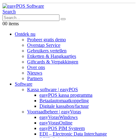
Search
0
0 items
Ontdek nu
Probeer gratis demo
Overstap Service
Gebruikers vertellen
Etiketten & Hangkaartjes
Giftcards & Verpakkingen
Over ons
Nieuws
Partners
Software
Kassa software | easyPOS
easyPOS kassa programma
Betaalautomaatkoppeling
Digitale kassabon/factuur
Voorraadbeheer | easyVoras
easyVorasWindows
easyVorasOnline
easyPOS PIM Systeem
EDI – Electronic Data Interchange