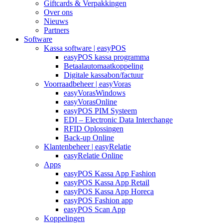
Giftcards & Verpakkingen
Over ons
Nieuws
Partners
Software
Kassa software | easyPOS
easyPOS kassa programma
Betaalautomaatkoppeling
Digitale kassabon/factuur
Voorraadbeheer | easyVoras
easyVorasWindows
easyVorasOnline
easyPOS PIM Systeem
EDI – Electronic Data Interchange
RFID Oplossingen
Back-up Online
Klantenbeheer | easyRelatie
easyRelatie Online
Apps
easyPOS Kassa App Fashion
easyPOS Kassa App Retail
easyPOS Kassa App Horeca
easyPOS Fashion app
easyPOS Scan App
Koppelingen