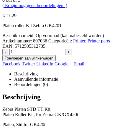
0
out of 5
( Er zijn nog geen beoordelingen. )
€
17,29
Platen roller Kit Zebra GK420T
Beschikbaarheid:
Op voorraad (kan nabesteld worden)
Artikelnummer:
807036
Categorieën:
Printer
,
Printer parts
EAN:
5712505312735
-
+
Toevoegen aan winkelwagen
Facebook
Twitter
LinkedIn
Google +
Email
Beschrijving
Aanvullende informatie
Beoordelingen (0)
Beschrijving
Zebra Platen STD TT Kit
Platen Roller Kit, for Zebra GK/GX420t
Platen, Std for GK420t.