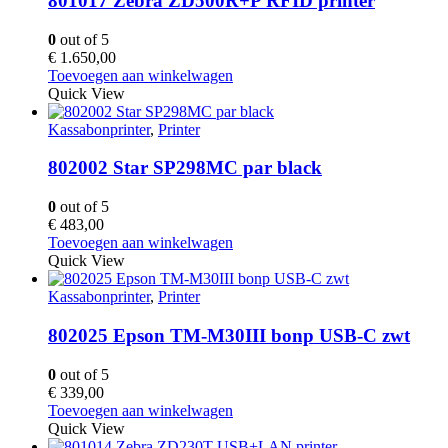
801017 Zebra ZD500R+P RFID printer
0
out of 5
€
1.650,00
Toevoegen aan winkelwagen
Quick View
Kassabonprinter
,
Printer
802002 Star SP298MC par black
0
out of 5
€
483,00
Toevoegen aan winkelwagen
Quick View
Kassabonprinter
,
Printer
802025 Epson TM-M30III bonp USB-C zwt
0
out of 5
€
339,00
Toevoegen aan winkelwagen
Quick View