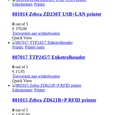
Etiketprinter
,
Printer
801014 Zebra ZD230T USB+LAN printer
0
out of 5
€
379,00
Toevoegen aan winkelwagen
Quick View
Printer
,
Printer parts
807017 TTP245/7 Etiketrolhouder
0
out of 5
€
15,95
Toevoegen aan winkelwagen
Quick View
Etiketprinter
,
Printer
801015 Zebra ZD621R+P RFID printer
0
out of 5
€
1.920,00