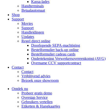
Kassa-lades
Handterminals
Betaalautomaat
Shop
Support
Movies
Support
Handleidingen
Updates
Regel direct online
Doorlopende SEPA-machtiging
Bestelformulier back-up online
Bestelformulier cadeau cards
Ondertekening Verwerkersovereenkomst (AVG)
Overname CCV supportcontract
Contact
Contact
Vrijblijvend advies
Bezoek onze showroom
Ontdek nu
Probeer gratis demo
Overstap Service
Gebruikers vertellen
Etiketten & Hangkaartjes