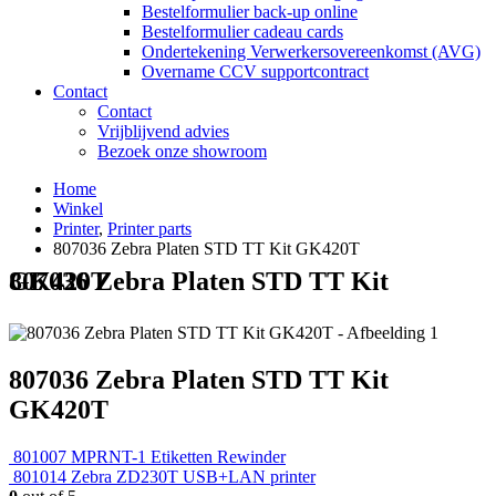
Bestelformulier back-up online
Bestelformulier cadeau cards
Ondertekening Verwerkersovereenkomst (AVG)
Overname CCV supportcontract
Contact
Contact
Vrijblijvend advies
Bezoek onze showroom
Home
Winkel
Printer
,
Printer parts
807036 Zebra Platen STD TT Kit GK420T
807036 Zebra Platen STD TT Kit GK420T
807036 Zebra Platen STD TT Kit
GK420T
801007 MPRNT-1 Etiketten Rewinder
801014 Zebra ZD230T USB+LAN printer