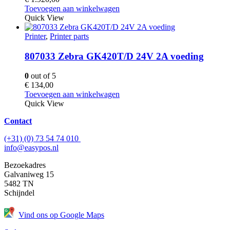
Toevoegen aan winkelwagen
Quick View
Printer
,
Printer parts
807033 Zebra GK420T/D 24V 2A voeding
0
out of 5
€
134,00
Toevoegen aan winkelwagen
Quick View
Contact
(+31) (0) 73 54 74 010
info@easypos.nl
Bezoekadres
Galvaniweg 15
5482 TN
Schijndel
Vind ons op Google Maps