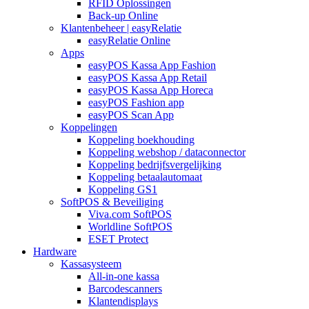
RFID Oplossingen
Back-up Online
Klantenbeheer | easyRelatie
easyRelatie Online
Apps
easyPOS Kassa App Fashion
easyPOS Kassa App Retail
easyPOS Kassa App Horeca
easyPOS Fashion app
easyPOS Scan App
Koppelingen
Koppeling boekhouding
Koppeling webshop / dataconnector
Koppeling bedrijfsvergelijking
Koppeling betaalautomaat
Koppeling GS1
SoftPOS & Beveiliging
Viva.com SoftPOS
Worldline SoftPOS
ESET Protect
Hardware
Kassasysteem
All-in-one kassa
Barcodescanners
Klantendisplays