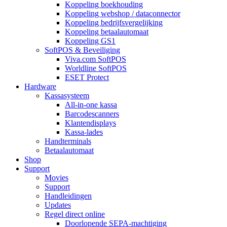
Koppeling boekhouding
Koppeling webshop / dataconnector
Koppeling bedrijfsvergelijking
Koppeling betaalautomaat
Koppeling GS1
SoftPOS & Beveiliging
Viva.com SoftPOS
Worldline SoftPOS
ESET Protect
Hardware
Kassasysteem
All-in-one kassa
Barcodescanners
Klantendisplays
Kassa-lades
Handterminals
Betaalautomaat
Shop
Support
Movies
Support
Handleidingen
Updates
Regel direct online
Doorlopende SEPA-machtiging