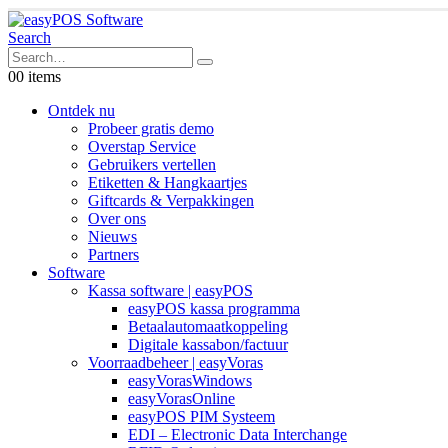
Search
0
0 items
Ontdek nu
Probeer gratis demo
Overstap Service
Gebruikers vertellen
Etiketten & Hangkaartjes
Giftcards & Verpakkingen
Over ons
Nieuws
Partners
Software
Kassa software | easyPOS
easyPOS kassa programma
Betaalautomaatkoppeling
Digitale kassabon/factuur
Voorraadbeheer | easyVoras
easyVorasWindows
easyVorasOnline
easyPOS PIM Systeem
EDI – Electronic Data Interchange