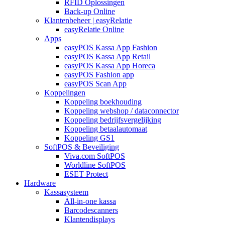
RFID Oplossingen
Back-up Online
Klantenbeheer | easyRelatie
easyRelatie Online
Apps
easyPOS Kassa App Fashion
easyPOS Kassa App Retail
easyPOS Kassa App Horeca
easyPOS Fashion app
easyPOS Scan App
Koppelingen
Koppeling boekhouding
Koppeling webshop / dataconnector
Koppeling bedrijfsvergelijking
Koppeling betaalautomaat
Koppeling GS1
SoftPOS & Beveiliging
Viva.com SoftPOS
Worldline SoftPOS
ESET Protect
Hardware
Kassasysteem
All-in-one kassa
Barcodescanners
Klantendisplays