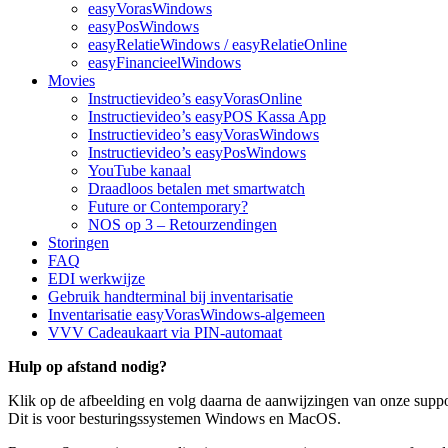
easyVorasWindows
easyPosWindows
easyRelatieWindows / easyRelatieOnline
easyFinancieelWindows
Movies
Instructievideo’s easyVorasOnline
Instructievideo’s easyPOS Kassa App
Instructievideo’s easyVorasWindows
Instructievideo’s easyPosWindows
YouTube kanaal
Draadloos betalen met smartwatch
Future or Contemporary?
NOS op 3 – Retourzendingen
Storingen
FAQ
EDI werkwijze
Gebruik handterminal bij inventarisatie
Inventarisatie easyVorasWindows-algemeen
VVV Cadeaukaart via PIN-automaat
Hulp op afstand nodig?
Klik op de afbeelding en volg daarna de aanwijzingen van onze suppo
Dit is voor besturingssystemen Windows en MacOS.