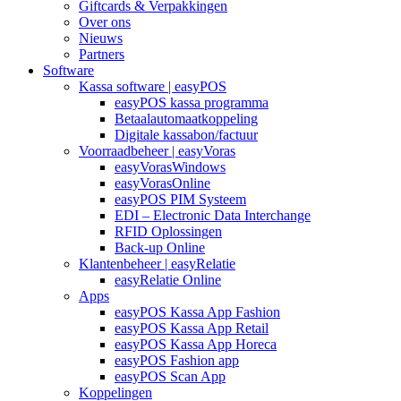
Giftcards & Verpakkingen
Over ons
Nieuws
Partners
Software
Kassa software | easyPOS
easyPOS kassa programma
Betaalautomaatkoppeling
Digitale kassabon/factuur
Voorraadbeheer | easyVoras
easyVorasWindows
easyVorasOnline
easyPOS PIM Systeem
EDI – Electronic Data Interchange
RFID Oplossingen
Back-up Online
Klantenbeheer | easyRelatie
easyRelatie Online
Apps
easyPOS Kassa App Fashion
easyPOS Kassa App Retail
easyPOS Kassa App Horeca
easyPOS Fashion app
easyPOS Scan App
Koppelingen