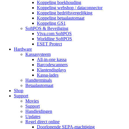
Koppeling boekhouding
Koppeling webshop / dataconnector
Koppeling bedrijfsvergelijking
Koppeling betaalautomaat
Koppeling GS1
SoftPOS & Beveiliging
Viva.com SoftPOS
Worldline SoftPOS
ESET Protect
Hardware
Kassasysteem
All-in-one kassa
Barcodescanners
Klantendisplays
Kassa-lades
Handterminals
Betaalautomaat
Shop
Support
Movies
Support
Handleidingen
Updates
Regel direct online
Doorlopende SEPA-machtiging