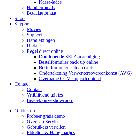
Kassa-lades
Handterminals
Betaalautomaat
Shop
Support
Movies
Support
Handleidingen
Updates
Regel direct online
Doorlopende SEPA-machtiging
Bestelformulier back-up online
Bestelformulier cadeau cards
Ondertekening Verwerkersovereenkomst (AVG)
Overname CCV supportcontract
Contact
Contact
Vrijblijvend advies
Bezoek onze showroom
Ontdek nu
Probeer gratis demo
Overstap Service
Gebruikers vertellen
Etiketten & Hangkaartjes