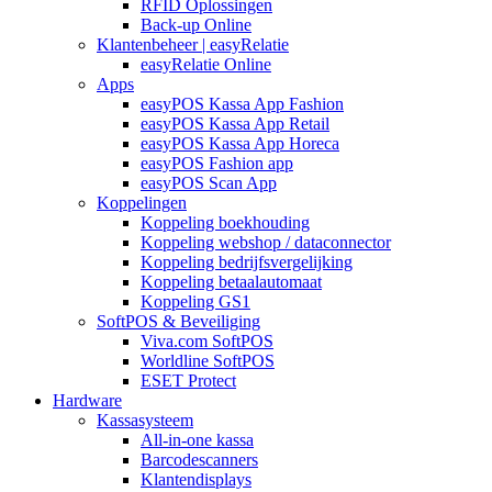
RFID Oplossingen
Back-up Online
Klantenbeheer | easyRelatie
easyRelatie Online
Apps
easyPOS Kassa App Fashion
easyPOS Kassa App Retail
easyPOS Kassa App Horeca
easyPOS Fashion app
easyPOS Scan App
Koppelingen
Koppeling boekhouding
Koppeling webshop / dataconnector
Koppeling bedrijfsvergelijking
Koppeling betaalautomaat
Koppeling GS1
SoftPOS & Beveiliging
Viva.com SoftPOS
Worldline SoftPOS
ESET Protect
Hardware
Kassasysteem
All-in-one kassa
Barcodescanners
Klantendisplays