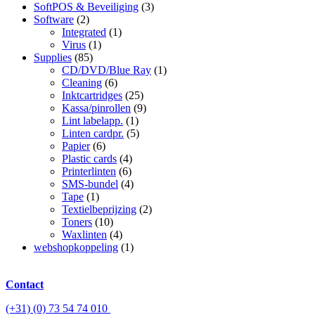
SoftPOS & Beveiliging
(3)
Software
(2)
Integrated
(1)
Virus
(1)
Supplies
(85)
CD/DVD/Blue Ray
(1)
Cleaning
(6)
Inktcartridges
(25)
Kassa/pinrollen
(9)
Lint labelapp.
(1)
Linten cardpr.
(5)
Papier
(6)
Plastic cards
(4)
Printerlinten
(6)
SMS-bundel
(4)
Tape
(1)
Textielbeprijzing
(2)
Toners
(10)
Waxlinten
(4)
webshopkoppeling
(1)
Contact
(+31) (0) 73 54 74 010