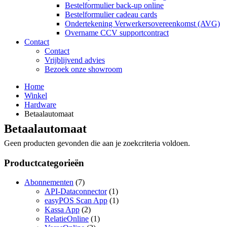
Bestelformulier back-up online
Bestelformulier cadeau cards
Ondertekening Verwerkersovereenkomst (AVG)
Overname CCV supportcontract
Contact
Contact
Vrijblijvend advies
Bezoek onze showroom
Home
Winkel
Hardware
Betaalautomaat
Betaalautomaat
Geen producten gevonden die aan je zoekcriteria voldoen.
Productcategorieën
Abonnementen
(7)
API-Dataconnector
(1)
easyPOS Scan App
(1)
Kassa App
(2)
RelatieOnline
(1)