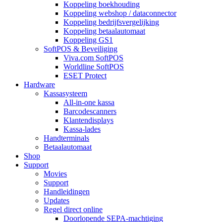
Koppeling boekhouding
Koppeling webshop / dataconnector
Koppeling bedrijfsvergelijking
Koppeling betaalautomaat
Koppeling GS1
SoftPOS & Beveiliging
Viva.com SoftPOS
Worldline SoftPOS
ESET Protect
Hardware
Kassasysteem
All-in-one kassa
Barcodescanners
Klantendisplays
Kassa-lades
Handterminals
Betaalautomaat
Shop
Support
Movies
Support
Handleidingen
Updates
Regel direct online
Doorlopende SEPA-machtiging