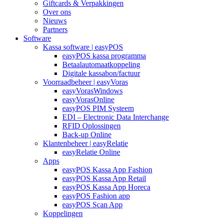
Giftcards & Verpakkingen
Over ons
Nieuws
Partners
Software
Kassa software | easyPOS
easyPOS kassa programma
Betaalautomaatkoppeling
Digitale kassabon/factuur
Voorraadbeheer | easyVoras
easyVorasWindows
easyVorasOnline
easyPOS PIM Systeem
EDI – Electronic Data Interchange
RFID Oplossingen
Back-up Online
Klantenbeheer | easyRelatie
easyRelatie Online
Apps
easyPOS Kassa App Fashion
easyPOS Kassa App Retail
easyPOS Kassa App Horeca
easyPOS Fashion app
easyPOS Scan App
Koppelingen