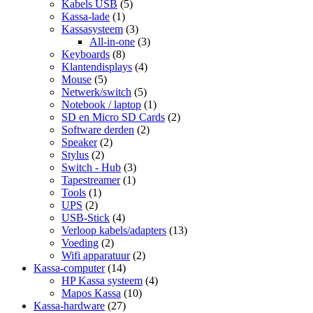
Kabels USB
(5)
Kassa-lade
(1)
Kassasysteem
(3)
All-in-one
(3)
Keyboards
(8)
Klantendisplays
(4)
Mouse
(5)
Netwerk/switch
(5)
Notebook / laptop
(1)
SD en Micro SD Cards
(2)
Software derden
(2)
Speaker
(2)
Stylus
(2)
Switch - Hub
(3)
Tapestreamer
(1)
Tools
(1)
UPS
(2)
USB-Stick
(4)
Verloop kabels/adapters
(13)
Voeding
(2)
Wifi apparatuur
(2)
Kassa-computer
(14)
HP Kassa systeem
(4)
Mapos Kassa
(10)
Kassa-hardware
(27)