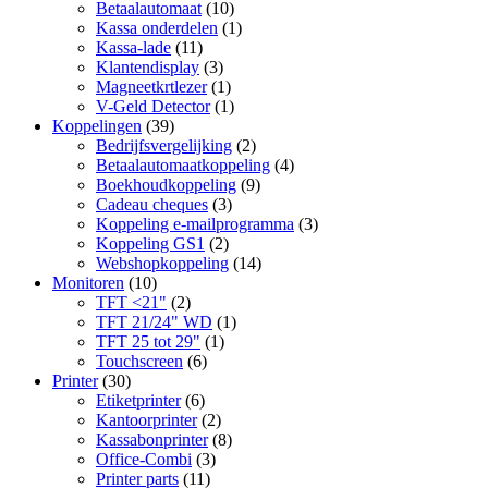
Betaalautomaat
(10)
Kassa onderdelen
(1)
Kassa-lade
(11)
Klantendisplay
(3)
Magneetkrtlezer
(1)
V-Geld Detector
(1)
Koppelingen
(39)
Bedrijfsvergelijking
(2)
Betaalautomaatkoppeling
(4)
Boekhoudkoppeling
(9)
Cadeau cheques
(3)
Koppeling e-mailprogramma
(3)
Koppeling GS1
(2)
Webshopkoppeling
(14)
Monitoren
(10)
TFT <21"
(2)
TFT 21/24" WD
(1)
TFT 25 tot 29"
(1)
Touchscreen
(6)
Printer
(30)
Etiketprinter
(6)
Kantoorprinter
(2)
Kassabonprinter
(8)
Office-Combi
(3)
Printer parts
(11)