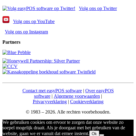
Volg ons op Twitter
Volg ons op YouTube
Volg ons op Instagram
Partners
Contact met easyPOS software
|
Over easyPOS
software
|
Algemene voorwaarden
|
Privacyverklaring
|
Cookieverklaring
© 1983 – 2026. Alle rechten voorbehouden.
We gebruiken cookies om ervoor te zorgen dat onze website zo
soepel mogelijk draait. Als je doorgaat met het gebruiken van de
website, gaan we er vanuit dat ermee instemt.
Ok