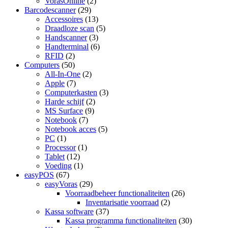
VorasOnline
(2)
Barcodescanner
(29)
Accessoires
(13)
Draadloze scan
(5)
Handscanner
(3)
Handterminal
(6)
RFID
(2)
Computers
(50)
All-In-One
(2)
Apple
(7)
Computerkasten
(3)
Harde schijf
(2)
MS Surface
(9)
Notebook
(7)
Notebook acces
(5)
PC
(1)
Processor
(1)
Tablet
(12)
Voeding
(1)
easyPOS
(67)
easyVoras
(29)
Voorraadbeheer functionaliteiten
(26)
Inventarisatie voorraad
(2)
Kassa software
(37)
Kassa programma functionaliteiten
(30)