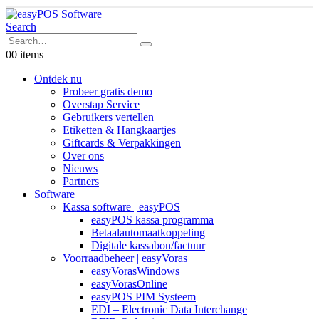
Search
0
0 items
Ontdek nu
Probeer gratis demo
Overstap Service
Gebruikers vertellen
Etiketten & Hangkaartjes
Giftcards & Verpakkingen
Over ons
Nieuws
Partners
Software
Kassa software | easyPOS
easyPOS kassa programma
Betaalautomaatkoppeling
Digitale kassabon/factuur
Voorraadbeheer | easyVoras
easyVorasWindows
easyVorasOnline
easyPOS PIM Systeem
EDI – Electronic Data Interchange