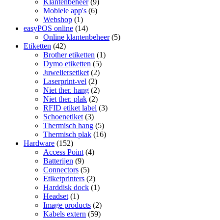
Klantenbeheer
(9)
Mobiele app's
(6)
Webshop
(1)
easyPOS online
(14)
Online klantenbeheer
(5)
Etiketten
(42)
Brother etiketten
(1)
Dymo etiketten
(5)
Juweliersetiket
(2)
Laserprint-vel
(2)
Niet ther. hang
(2)
Niet ther. plak
(2)
RFID etiket label
(3)
Schoenetiket
(3)
Thermisch hang
(5)
Thermisch plak
(16)
Hardware
(152)
Access Point
(4)
Batterijen
(9)
Connectors
(5)
Etiketprinters
(2)
Harddisk dock
(1)
Headset
(1)
Image products
(2)
Kabels extern
(59)