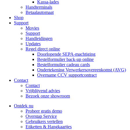
Kassa-lades
Handterminals
Betaalautomaat
Shop
Support
Movies
Support
Handleidingen
Updates
Regel direct online
Doorlopende SEPA-machtiging
Bestelformulier back-up online
Bestelformulier cadeau cards
Ondertekening Verwerkersovereenkomst (AVG)
Overname CCV supportcontract
Contact
Contact
Vrijblijvend advies
Bezoek onze showroom
Ontdek nu
Probeer gratis demo
Overstap Service
Gebruikers vertellen
Etiketten & Hangkaartjes