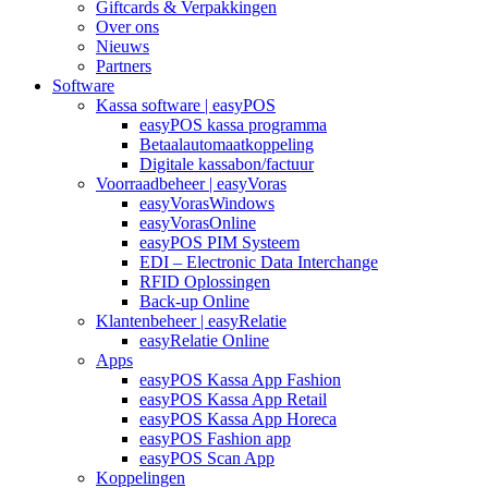
Giftcards & Verpakkingen
Over ons
Nieuws
Partners
Software
Kassa software | easyPOS
easyPOS kassa programma
Betaalautomaatkoppeling
Digitale kassabon/factuur
Voorraadbeheer | easyVoras
easyVorasWindows
easyVorasOnline
easyPOS PIM Systeem
EDI – Electronic Data Interchange
RFID Oplossingen
Back-up Online
Klantenbeheer | easyRelatie
easyRelatie Online
Apps
easyPOS Kassa App Fashion
easyPOS Kassa App Retail
easyPOS Kassa App Horeca
easyPOS Fashion app
easyPOS Scan App
Koppelingen