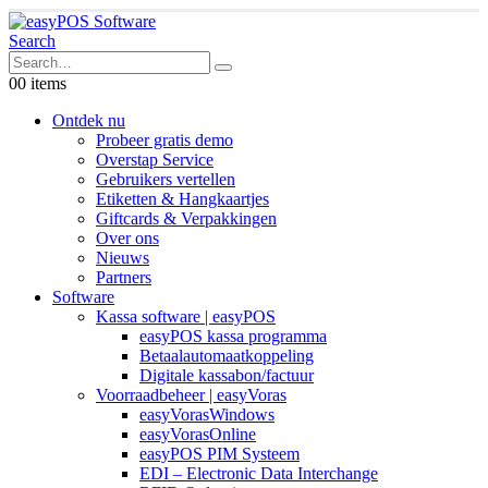
Search
0
0 items
Ontdek nu
Probeer gratis demo
Overstap Service
Gebruikers vertellen
Etiketten & Hangkaartjes
Giftcards & Verpakkingen
Over ons
Nieuws
Partners
Software
Kassa software | easyPOS
easyPOS kassa programma
Betaalautomaatkoppeling
Digitale kassabon/factuur
Voorraadbeheer | easyVoras
easyVorasWindows
easyVorasOnline
easyPOS PIM Systeem
EDI – Electronic Data Interchange