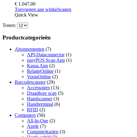
€
1.047,00
Toevoegen aan winkelwagen
Quick View
Tonen:
Productcategorieën
Abonnementen
(7)
API-Dataconnector
(1)
easyPOS Scan App
(1)
Kassa App
(2)
RelatieOnline
(1)
VorasOnline
(2)
Barcodescanner
(29)
Accessoires
(13)
Draadloze scan
(5)
Handscanner
(3)
Handterminal
(6)
RFID
(2)
Computers
(50)
All-In-One
(2)
Apple
(7)
Computerkasten
(3)