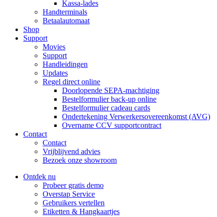
Kassa-lades
Handterminals
Betaalautomaat
Shop
Support
Movies
Support
Handleidingen
Updates
Regel direct online
Doorlopende SEPA-machtiging
Bestelformulier back-up online
Bestelformulier cadeau cards
Ondertekening Verwerkersovereenkomst (AVG)
Overname CCV supportcontract
Contact
Contact
Vrijblijvend advies
Bezoek onze showroom
Ontdek nu
Probeer gratis demo
Overstap Service
Gebruikers vertellen
Etiketten & Hangkaartjes