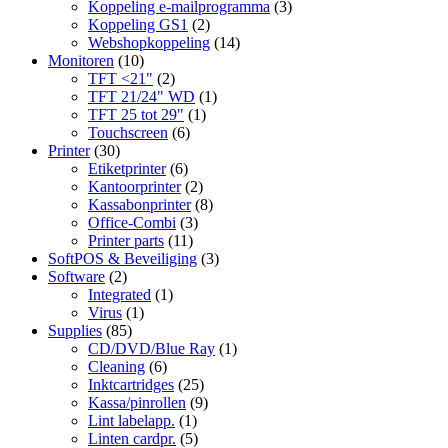
Koppeling e-mailprogramma
(3)
Koppeling GS1
(2)
Webshopkoppeling
(14)
Monitoren
(10)
TFT <21"
(2)
TFT 21/24" WD
(1)
TFT 25 tot 29"
(1)
Touchscreen
(6)
Printer
(30)
Etiketprinter
(6)
Kantoorprinter
(2)
Kassabonprinter
(8)
Office-Combi
(3)
Printer parts
(11)
SoftPOS & Beveiliging
(3)
Software
(2)
Integrated
(1)
Virus
(1)
Supplies
(85)
CD/DVD/Blue Ray
(1)
Cleaning
(6)
Inktcartridges
(25)
Kassa/pinrollen
(9)
Lint labelapp.
(1)
Linten cardpr.
(5)