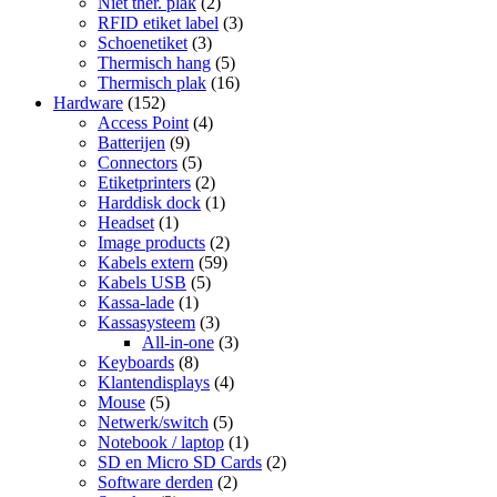
Niet ther. plak
(2)
RFID etiket label
(3)
Schoenetiket
(3)
Thermisch hang
(5)
Thermisch plak
(16)
Hardware
(152)
Access Point
(4)
Batterijen
(9)
Connectors
(5)
Etiketprinters
(2)
Harddisk dock
(1)
Headset
(1)
Image products
(2)
Kabels extern
(59)
Kabels USB
(5)
Kassa-lade
(1)
Kassasysteem
(3)
All-in-one
(3)
Keyboards
(8)
Klantendisplays
(4)
Mouse
(5)
Netwerk/switch
(5)
Notebook / laptop
(1)
SD en Micro SD Cards
(2)
Software derden
(2)