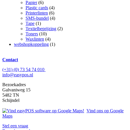
Papier
(6)
Plastic cards
(4)
Printerlinten
(6)
SMS-bundel
(4)
Tape
(1)
Textielbeprijzing
(2)
Toners
(10)
Waxlinten
(4)
webshopkoppeling
(1)
Contact
(+31) (0) 73 54 74 010
info@easypos.nl
Bezoekadres
Galvaniweg 15
5482 TN
Schijndel
Vind ons op Google
Maps
Stel een vraag