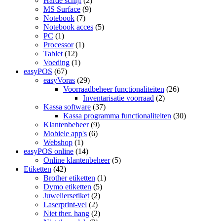
Harde schijf
(2)
MS Surface
(9)
Notebook
(7)
Notebook acces
(5)
PC
(1)
Processor
(1)
Tablet
(12)
Voeding
(1)
easyPOS
(67)
easyVoras
(29)
Voorraadbeheer functionaliteiten
(26)
Inventarisatie voorraad
(2)
Kassa software
(37)
Kassa programma functionaliteiten
(30)
Klantenbeheer
(9)
Mobiele app's
(6)
Webshop
(1)
easyPOS online
(14)
Online klantenbeheer
(5)
Etiketten
(42)
Brother etiketten
(1)
Dymo etiketten
(5)
Juweliersetiket
(2)
Laserprint-vel
(2)
Niet ther. hang
(2)