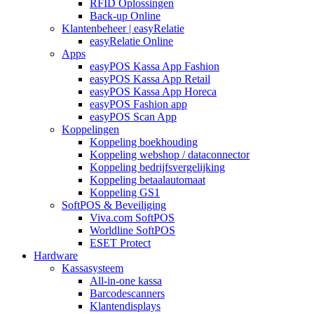
RFID Oplossingen
Back-up Online
Klantenbeheer | easyRelatie
easyRelatie Online
Apps
easyPOS Kassa App Fashion
easyPOS Kassa App Retail
easyPOS Kassa App Horeca
easyPOS Fashion app
easyPOS Scan App
Koppelingen
Koppeling boekhouding
Koppeling webshop / dataconnector
Koppeling bedrijfsvergelijking
Koppeling betaalautomaat
Koppeling GS1
SoftPOS & Beveiliging
Viva.com SoftPOS
Worldline SoftPOS
ESET Protect
Hardware
Kassasysteem
All-in-one kassa
Barcodescanners
Klantendisplays