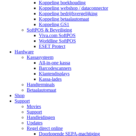
Koppeling boekhouding
Koppeling webshop / dataconnector
Koppeling bedrijfsvergelijking
Koppeling betaalautomaat
Koppeling GS1
SoftPOS & Beveiliging
Viva.com SoftPOS
Worldline SoftPOS
ESET Protect
Hardware
Kassasysteem
All-in-one kassa
Barcodescanners
Klantendisplays
Kassa-lades
Handterminals
Betaalautomaat
Shop
Support
Movies
Support
Handleidingen
Updates
Regel direct online
Doorlopende SEPA-machtiging