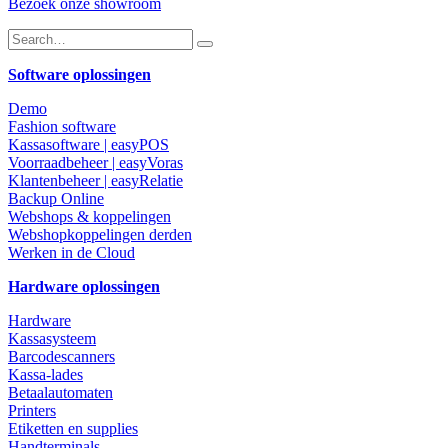
Bezoek onze showroom
Software oplossingen
Demo
Fashion software
Kassasoftware | easyPOS
Voorraadbeheer | easyVoras
Klantenbeheer | easyRelatie
Backup Online
Webshops & koppelingen
Webshopkoppelingen derden
Werken in de Cloud
Hardware oplossingen
Hardware
Kassasysteem
Barcodescanners
Kassa-lades
Betaalautomaten
Printers
Etiketten en supplies
Handterminals