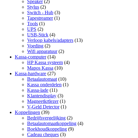
Speaker
(2)
Stylus
(2)
Switch - Hub
(3)
Tapestreamer
(1)
Tools
(1)
UPS
(2)
USB-Stick
(4)
Verloop kabels/adapters
(13)
Voeding
(2)
Wifi apparatuur
(2)
Kassa-computer
(14)
HP Kassa systeem
(4)
Mapos Kassa
(10)
Kassa-hardware
(27)
Betaalautomaat
(10)
Kassa onderdelen
(1)
Kassa-lade
(11)
Klantendisplay
(3)
Magneetkrtlezer
(1)
V-Geld Detector
(1)
Koppelingen
(39)
Bedrijfsvergelijking
(2)
Betaalautomaatkoppeling
(4)
Boekhoudkoppeling
(9)
Cadeau cheques
(3)