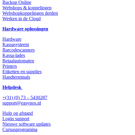
Backup Online
Webshops & koppelingen
Webshopkoppelingen derden
Werken in de Cloud
Hardware oplossingen
Hardware
Kassasysteem
Barcodescanners
Kassa-lades
Betaalautomaten
Printers
Etiketten en supplies
Handterminals
Helpdesk
+(31) (0) 73 – 5430287
support@easypos.nl
Hulp op afstand
Login support
Nieuwe software updates
Cursusprogramma