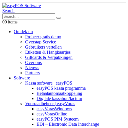
Search
0
0 items
Ontdek nu
Probeer gratis demo
Overstap Service
Gebruikers vertellen
Etiketten & Hangkaartjes
Giftcards & Verpakkingen
Over ons
Nieuws
Partners
Software
Kassa software | easyPOS
easyPOS kassa programma
Betaalautomaatkoppeling
Digitale kassabon/factuur
Voorraadbeheer | easyVoras
easyVorasWindows
easyVorasOnline
easyPOS PIM Systeem
EDI – Electronic Data Interchange