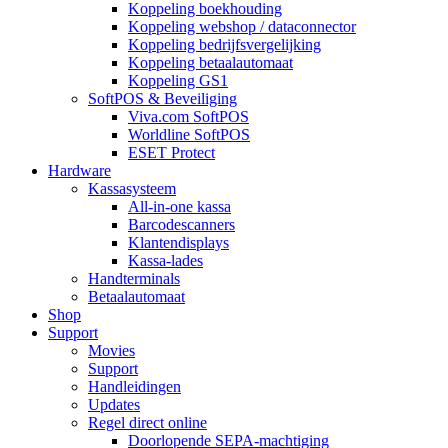
Koppeling boekhouding
Koppeling webshop / dataconnector
Koppeling bedrijfsvergelijking
Koppeling betaalautomaat
Koppeling GS1
SoftPOS & Beveiliging
Viva.com SoftPOS
Worldline SoftPOS
ESET Protect
Hardware
Kassasysteem
All-in-one kassa
Barcodescanners
Klantendisplays
Kassa-lades
Handterminals
Betaalautomaat
Shop
Support
Movies
Support
Handleidingen
Updates
Regel direct online
Doorlopende SEPA-machtiging