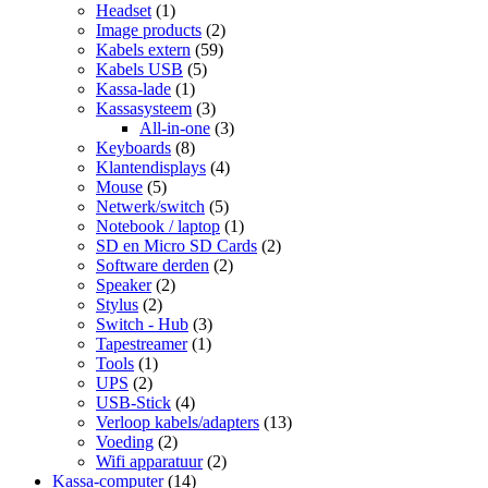
Headset
(1)
Image products
(2)
Kabels extern
(59)
Kabels USB
(5)
Kassa-lade
(1)
Kassasysteem
(3)
All-in-one
(3)
Keyboards
(8)
Klantendisplays
(4)
Mouse
(5)
Netwerk/switch
(5)
Notebook / laptop
(1)
SD en Micro SD Cards
(2)
Software derden
(2)
Speaker
(2)
Stylus
(2)
Switch - Hub
(3)
Tapestreamer
(1)
Tools
(1)
UPS
(2)
USB-Stick
(4)
Verloop kabels/adapters
(13)
Voeding
(2)
Wifi apparatuur
(2)
Kassa-computer
(14)