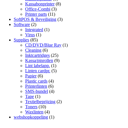
Kassabonprinter
(8)
Office-Combi
(3)
Printer parts
(11)
SoftPOS & Beveiliging
(3)
Software
(2)
Integrated
(1)
Virus
(1)
Supplies
(85)
CD/DVD/Blue Ray
(1)
Cleaning
(6)
Inktcartridges
(25)
Kassa/pinrollen
(9)
Lint labelapp.
(1)
Linten cardpr.
(5)
Papier
(6)
Plastic cards
(4)
Printerlinten
(6)
SMS-bundel
(4)
Tape
(1)
Textielbeprijzing
(2)
Toners
(10)
Waxlinten
(4)
webshopkoppeling
(1)