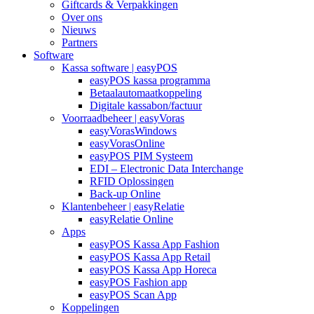
Giftcards & Verpakkingen
Over ons
Nieuws
Partners
Software
Kassa software | easyPOS
easyPOS kassa programma
Betaalautomaatkoppeling
Digitale kassabon/factuur
Voorraadbeheer | easyVoras
easyVorasWindows
easyVorasOnline
easyPOS PIM Systeem
EDI – Electronic Data Interchange
RFID Oplossingen
Back-up Online
Klantenbeheer | easyRelatie
easyRelatie Online
Apps
easyPOS Kassa App Fashion
easyPOS Kassa App Retail
easyPOS Kassa App Horeca
easyPOS Fashion app
easyPOS Scan App
Koppelingen