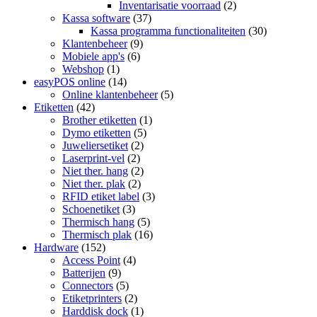
Inventarisatie voorraad
(2)
Kassa software
(37)
Kassa programma functionaliteiten
(30)
Klantenbeheer
(9)
Mobiele app's
(6)
Webshop
(1)
easyPOS online
(14)
Online klantenbeheer
(5)
Etiketten
(42)
Brother etiketten
(1)
Dymo etiketten
(5)
Juweliersetiket
(2)
Laserprint-vel
(2)
Niet ther. hang
(2)
Niet ther. plak
(2)
RFID etiket label
(3)
Schoenetiket
(3)
Thermisch hang
(5)
Thermisch plak
(16)
Hardware
(152)
Access Point
(4)
Batterijen
(9)
Connectors
(5)
Etiketprinters
(2)
Harddisk dock
(1)