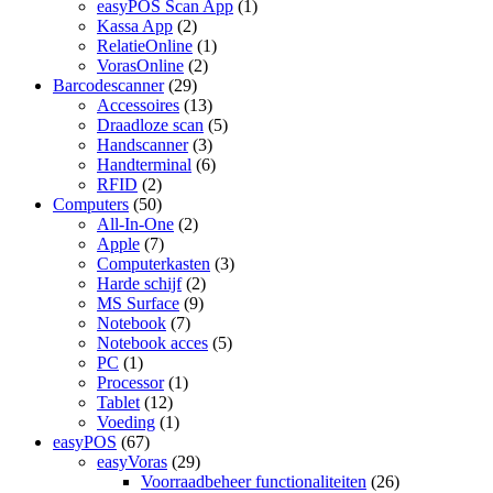
easyPOS Scan App
(1)
Kassa App
(2)
RelatieOnline
(1)
VorasOnline
(2)
Barcodescanner
(29)
Accessoires
(13)
Draadloze scan
(5)
Handscanner
(3)
Handterminal
(6)
RFID
(2)
Computers
(50)
All-In-One
(2)
Apple
(7)
Computerkasten
(3)
Harde schijf
(2)
MS Surface
(9)
Notebook
(7)
Notebook acces
(5)
PC
(1)
Processor
(1)
Tablet
(12)
Voeding
(1)
easyPOS
(67)
easyVoras
(29)
Voorraadbeheer functionaliteiten
(26)