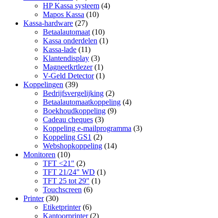
HP Kassa systeem
(4)
Mapos Kassa
(10)
Kassa-hardware
(27)
Betaalautomaat
(10)
Kassa onderdelen
(1)
Kassa-lade
(11)
Klantendisplay
(3)
Magneetkrtlezer
(1)
V-Geld Detector
(1)
Koppelingen
(39)
Bedrijfsvergelijking
(2)
Betaalautomaatkoppeling
(4)
Boekhoudkoppeling
(9)
Cadeau cheques
(3)
Koppeling e-mailprogramma
(3)
Koppeling GS1
(2)
Webshopkoppeling
(14)
Monitoren
(10)
TFT <21"
(2)
TFT 21/24" WD
(1)
TFT 25 tot 29"
(1)
Touchscreen
(6)
Printer
(30)
Etiketprinter
(6)
Kantoorprinter
(2)