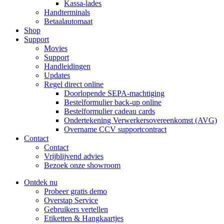
Kassa-lades
Handterminals
Betaalautomaat
Shop
Support
Movies
Support
Handleidingen
Updates
Regel direct online
Doorlopende SEPA-machtiging
Bestelformulier back-up online
Bestelformulier cadeau cards
Ondertekening Verwerkersovereenkomst (AVG)
Overname CCV supportcontract
Contact
Contact
Vrijblijvend advies
Bezoek onze showroom
Ontdek nu
Probeer gratis demo
Overstap Service
Gebruikers vertellen
Etiketten & Hangkaartjes