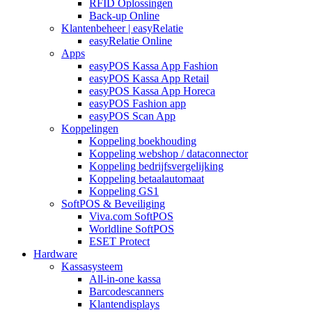
RFID Oplossingen
Back-up Online
Klantenbeheer | easyRelatie
easyRelatie Online
Apps
easyPOS Kassa App Fashion
easyPOS Kassa App Retail
easyPOS Kassa App Horeca
easyPOS Fashion app
easyPOS Scan App
Koppelingen
Koppeling boekhouding
Koppeling webshop / dataconnector
Koppeling bedrijfsvergelijking
Koppeling betaalautomaat
Koppeling GS1
SoftPOS & Beveiliging
Viva.com SoftPOS
Worldline SoftPOS
ESET Protect
Hardware
Kassasysteem
All-in-one kassa
Barcodescanners
Klantendisplays