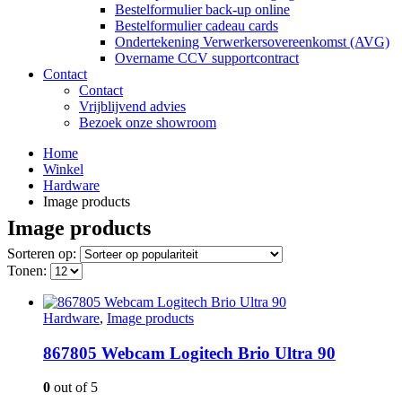
Bestelformulier back-up online
Bestelformulier cadeau cards
Ondertekening Verwerkersovereenkomst (AVG)
Overname CCV supportcontract
Contact
Contact
Vrijblijvend advies
Bezoek onze showroom
Home
Winkel
Hardware
Image products
Image products
Sorteren op:
Tonen:
Hardware
,
Image products
867805 Webcam Logitech Brio Ultra 90
0
out of 5