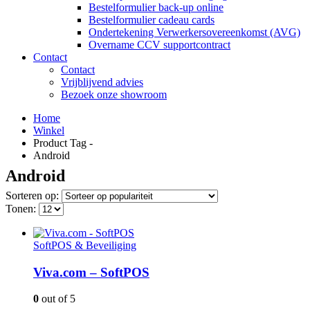
Bestelformulier back-up online
Bestelformulier cadeau cards
Ondertekening Verwerkersovereenkomst (AVG)
Overname CCV supportcontract
Contact
Contact
Vrijblijvend advies
Bezoek onze showroom
Home
Winkel
Product Tag -
Android
Android
Sorteren op:
Tonen:
SoftPOS & Beveiliging
Viva.com – SoftPOS
0
out of 5