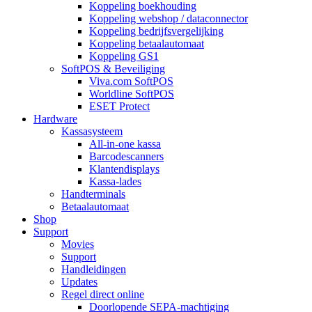
Koppeling boekhouding
Koppeling webshop / dataconnector
Koppeling bedrijfsvergelijking
Koppeling betaalautomaat
Koppeling GS1
SoftPOS & Beveiliging
Viva.com SoftPOS
Worldline SoftPOS
ESET Protect
Hardware
Kassasysteem
All-in-one kassa
Barcodescanners
Klantendisplays
Kassa-lades
Handterminals
Betaalautomaat
Shop
Support
Movies
Support
Handleidingen
Updates
Regel direct online
Doorlopende SEPA-machtiging