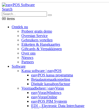
Search
0
0 items
Ontdek nu
Probeer gratis demo
Overstap Service
Gebruikers vertellen
Etiketten & Hangkaartjes
Giftcards & Verpakkingen
Over ons
Nieuws
Partners
Software
Kassa software | easyPOS
easyPOS kassa programma
Betaalautomaatkoppeling
Digitale kassabon/factuur
Voorraadbeheer | easyVoras
easyVorasWindows
easyVorasOnline
easyPOS PIM Systeem
EDI – Electronic Data Interchange