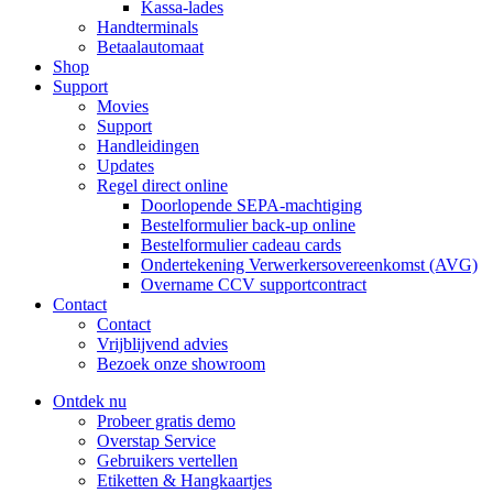
Kassa-lades
Handterminals
Betaalautomaat
Shop
Support
Movies
Support
Handleidingen
Updates
Regel direct online
Doorlopende SEPA-machtiging
Bestelformulier back-up online
Bestelformulier cadeau cards
Ondertekening Verwerkersovereenkomst (AVG)
Overname CCV supportcontract
Contact
Contact
Vrijblijvend advies
Bezoek onze showroom
Ontdek nu
Probeer gratis demo
Overstap Service
Gebruikers vertellen
Etiketten & Hangkaartjes