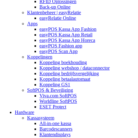
RFID Oplossingen
Back-up Online
Klantenbeheer | easyRelatie
easyRelatie Online
Apps
easyPOS Kassa App Fashion
easyPOS Kassa App Retail
easyPOS Kassa App Horeca
easyPOS Fashion app
easyPOS Scan App
Koppelingen
Koppeling boekhouding
Koppeling webshop / dataconnector
Koppeling bedrijfsvergelijking
Koppeling betaalautomaat
Koppeling GS1
SoftPOS & Beveiliging
Viva.com SoftPOS
Worldline SoftPOS
ESET Protect
Hardware
Kassasysteem
All-in-one kassa
Barcodescanners
Klantendisplays