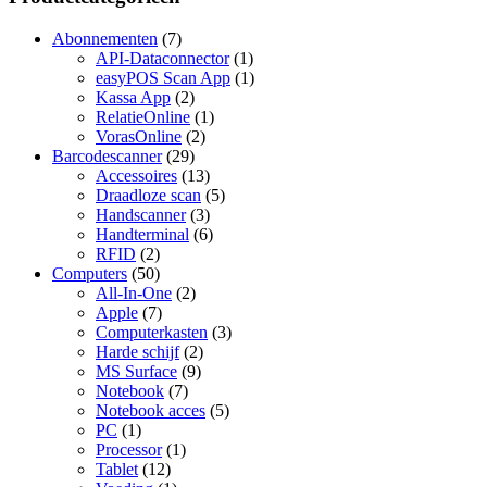
Abonnementen
(7)
API-Dataconnector
(1)
easyPOS Scan App
(1)
Kassa App
(2)
RelatieOnline
(1)
VorasOnline
(2)
Barcodescanner
(29)
Accessoires
(13)
Draadloze scan
(5)
Handscanner
(3)
Handterminal
(6)
RFID
(2)
Computers
(50)
All-In-One
(2)
Apple
(7)
Computerkasten
(3)
Harde schijf
(2)
MS Surface
(9)
Notebook
(7)
Notebook acces
(5)
PC
(1)
Processor
(1)
Tablet
(12)