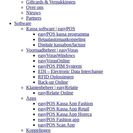
Giftcards & Verpakkingen
Over ons
Nieuws
Partners
Software
Kassa software | easyPOS
easyPOS kassa programma
Betaalautomaatkoppeling
Digitale kassabon/factuur
Voorraadbeheer | easyVoras
easyVorasWindows
easyVorasOnline
easyPOS PIM Systeem
EDI – Electronic Data Interchange
RFID Oplossingen
Back-up Online
Klantenbeheer | easyRelatie
easyRelatie Online
Apps
easyPOS Kassa App Fashion
easyPOS Kassa App Retail
easyPOS Kassa App Horeca
easyPOS Fashion app
easyPOS Scan App
Koppelingen