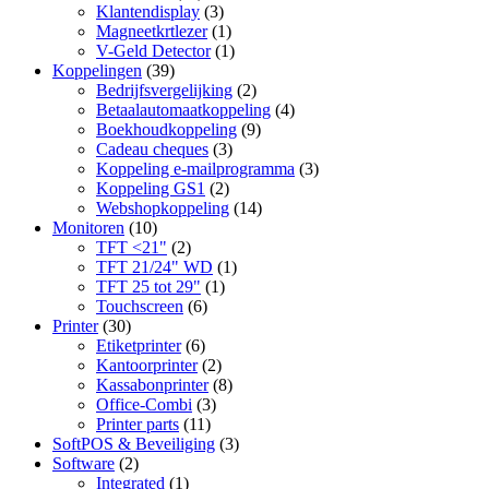
Klantendisplay
(3)
Magneetkrtlezer
(1)
V-Geld Detector
(1)
Koppelingen
(39)
Bedrijfsvergelijking
(2)
Betaalautomaatkoppeling
(4)
Boekhoudkoppeling
(9)
Cadeau cheques
(3)
Koppeling e-mailprogramma
(3)
Koppeling GS1
(2)
Webshopkoppeling
(14)
Monitoren
(10)
TFT <21"
(2)
TFT 21/24" WD
(1)
TFT 25 tot 29"
(1)
Touchscreen
(6)
Printer
(30)
Etiketprinter
(6)
Kantoorprinter
(2)
Kassabonprinter
(8)
Office-Combi
(3)
Printer parts
(11)
SoftPOS & Beveiliging
(3)
Software
(2)
Integrated
(1)