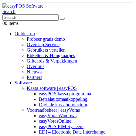
Search
0
0 items
Ontdek nu
Probeer gratis demo
Overstap Service
Gebruikers vertellen
Etiketten & Hangkaartjes
Giftcards & Verpakkingen
Over ons
Nieuws
Partners
Software
Kassa software | easyPOS
easyPOS kassa programma
Betaalautomaatkoppeling
Digitale kassabon/factuur
Voorraadbeheer | easyVoras
easyVorasWindows
easyVorasOnline
easyPOS PIM Systeem
EDI – Electronic Data Interchange