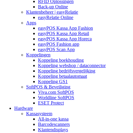
RFID Oplossingen
Back-up Online
Klantenbeheer | easyRelatie
easyRelatie Online
Apps
easyPOS Kassa App Fashion
easyPOS Kassa App Retail
easyPOS Kassa App Horeca
easyPOS Fashion app
easyPOS Scan App
Koppelingen
Koppeling boekhouding
Koppeling webshop / dataconnector
Koppeling bedrijfsvergelijking
Koppeling betaalautomaat
Koppeling GS1
SoftPOS & Beveiliging
Viva.com SoftPOS
Worldline SoftPOS
ESET Protect
Hardware
Kassasysteem
All-in-one kassa
Barcodescanners
Klantendisplays