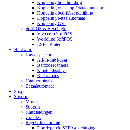
Koppeling boekhouding
Koppeling webshop / dataconnector
Koppeling bedrijfsvergelijking
Koppeling betaalautomaat
Koppeling GS1
SoftPOS & Beveiliging
Viva.com SoftPOS
Worldline SoftPOS
ESET Protect
Hardware
Kassasysteem
All-in-one kassa
Barcodescanners
Klantendisplays
Kassa-lades
Handterminals
Betaalautomaat
Shop
Support
Movies
Support
Handleidingen
Updates
Regel direct online
Doorlopende SEPA-machtiging