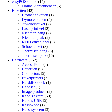
easyPOS online
(14)
Online klantenbeheer
(5)
Etiketten
(42)
Brother etiketten
(1)
Dymo etiketten
(5)
Juweliersetiket
(2)
Laserprint-vel
(2)
Niet ther. hang
(2)
Niet ther. plak
(2)
RFID etiket label
(3)
Schoenetiket
(3)
Thermisch hang
(5)
Thermisch plak
(16)
Hardware
(152)
Access Point
(4)
Batterijen
(9)
Connectors
(5)
Etiketprinters
(2)
Harddisk dock
(1)
Headset
(1)
Image products
(2)
Kabels extern
(59)
Kabels USB
(5)
Kassa-lade
(1)
Kassasysteem
(3)