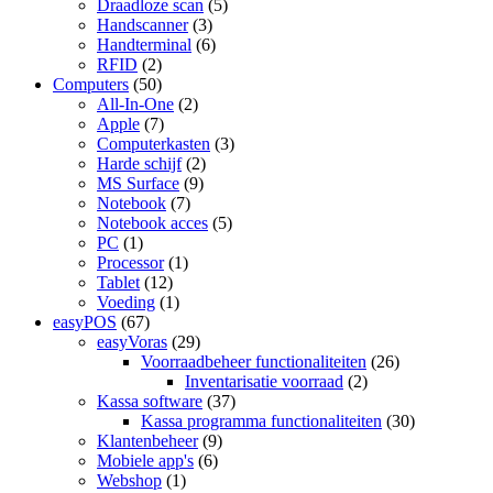
Draadloze scan
(5)
Handscanner
(3)
Handterminal
(6)
RFID
(2)
Computers
(50)
All-In-One
(2)
Apple
(7)
Computerkasten
(3)
Harde schijf
(2)
MS Surface
(9)
Notebook
(7)
Notebook acces
(5)
PC
(1)
Processor
(1)
Tablet
(12)
Voeding
(1)
easyPOS
(67)
easyVoras
(29)
Voorraadbeheer functionaliteiten
(26)
Inventarisatie voorraad
(2)
Kassa software
(37)
Kassa programma functionaliteiten
(30)
Klantenbeheer
(9)
Mobiele app's
(6)
Webshop
(1)