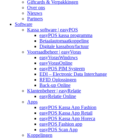
Giftcards & Verpakkingen
Over ons
Nieuws
Partners
Software
Kassa software | easyPOS
easyPOS kassa programma
Betaalautomaatkoppeling
Digitale kassabon/factuur
Voorraadbeheer | easyVoras
easyVorasWindows
easyVorasOnline
easyPOS PIM Systeem
EDI – Electronic Data Interchange
RFID Oplossingen
Back-up Online
Klantenbeheer | easyRelatie
easyRelatie Online
Apps
easyPOS Kassa App Fashion
easyPOS Kassa App Retail
easyPOS Kassa App Horeca
easyPOS Fashion app
easyPOS Scan App
Koppelingen