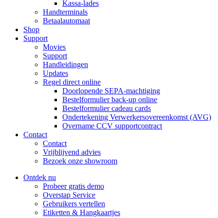
Kassa-lades
Handterminals
Betaalautomaat
Shop
Support
Movies
Support
Handleidingen
Updates
Regel direct online
Doorlopende SEPA-machtiging
Bestelformulier back-up online
Bestelformulier cadeau cards
Ondertekening Verwerkersovereenkomst (AVG)
Overname CCV supportcontract
Contact
Contact
Vrijblijvend advies
Bezoek onze showroom
Ontdek nu
Probeer gratis demo
Overstap Service
Gebruikers vertellen
Etiketten & Hangkaartjes