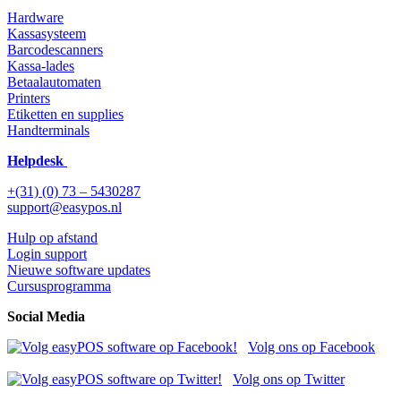
Hardware
Kassasysteem
Barcodescanners
Kassa-lades
Betaalautomaten
Printers
Etiketten en supplies
Handterminals
Helpdesk
+(31) (0) 73 – 5430287
support@easypos.nl
Hulp op afstand
Login support
Nieuwe software updates
Cursusprogramma
Social Media
Volg ons op Facebook
Volg ons op Twitter