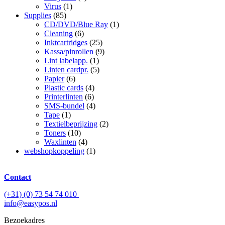
Virus
(1)
Supplies
(85)
CD/DVD/Blue Ray
(1)
Cleaning
(6)
Inktcartridges
(25)
Kassa/pinrollen
(9)
Lint labelapp.
(1)
Linten cardpr.
(5)
Papier
(6)
Plastic cards
(4)
Printerlinten
(6)
SMS-bundel
(4)
Tape
(1)
Textielbeprijzing
(2)
Toners
(10)
Waxlinten
(4)
webshopkoppeling
(1)
Contact
(+31) (0) 73 54 74 010
info@easypos.nl
Bezoekadres