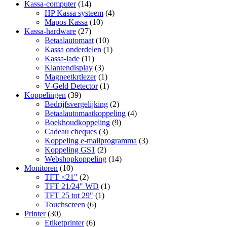
Kassa-computer
(14)
HP Kassa systeem
(4)
Mapos Kassa
(10)
Kassa-hardware
(27)
Betaalautomaat
(10)
Kassa onderdelen
(1)
Kassa-lade
(11)
Klantendisplay
(3)
Magneetkrtlezer
(1)
V-Geld Detector
(1)
Koppelingen
(39)
Bedrijfsvergelijking
(2)
Betaalautomaatkoppeling
(4)
Boekhoudkoppeling
(9)
Cadeau cheques
(3)
Koppeling e-mailprogramma
(3)
Koppeling GS1
(2)
Webshopkoppeling
(14)
Monitoren
(10)
TFT <21"
(2)
TFT 21/24" WD
(1)
TFT 25 tot 29"
(1)
Touchscreen
(6)
Printer
(30)
Etiketprinter
(6)