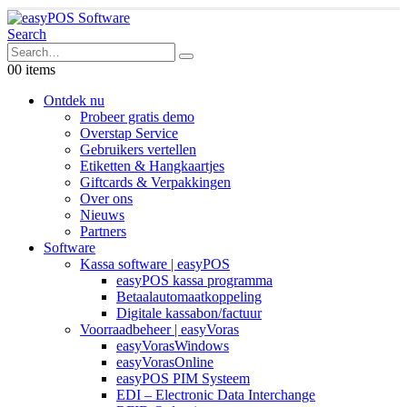
Search
0
0 items
Ontdek nu
Probeer gratis demo
Overstap Service
Gebruikers vertellen
Etiketten & Hangkaartjes
Giftcards & Verpakkingen
Over ons
Nieuws
Partners
Software
Kassa software | easyPOS
easyPOS kassa programma
Betaalautomaatkoppeling
Digitale kassabon/factuur
Voorraadbeheer | easyVoras
easyVorasWindows
easyVorasOnline
easyPOS PIM Systeem
EDI – Electronic Data Interchange