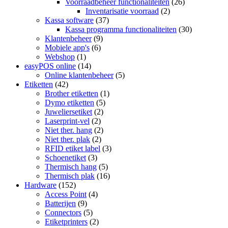
Voorraadbeheer functionaliteiten
(26)
Inventarisatie voorraad
(2)
Kassa software
(37)
Kassa programma functionaliteiten
(30)
Klantenbeheer
(9)
Mobiele app's
(6)
Webshop
(1)
easyPOS online
(14)
Online klantenbeheer
(5)
Etiketten
(42)
Brother etiketten
(1)
Dymo etiketten
(5)
Juweliersetiket
(2)
Laserprint-vel
(2)
Niet ther. hang
(2)
Niet ther. plak
(2)
RFID etiket label
(3)
Schoenetiket
(3)
Thermisch hang
(5)
Thermisch plak
(16)
Hardware
(152)
Access Point
(4)
Batterijen
(9)
Connectors
(5)
Etiketprinters
(2)