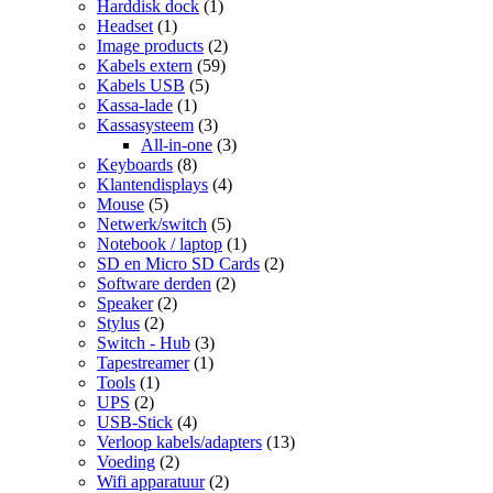
Harddisk dock
(1)
Headset
(1)
Image products
(2)
Kabels extern
(59)
Kabels USB
(5)
Kassa-lade
(1)
Kassasysteem
(3)
All-in-one
(3)
Keyboards
(8)
Klantendisplays
(4)
Mouse
(5)
Netwerk/switch
(5)
Notebook / laptop
(1)
SD en Micro SD Cards
(2)
Software derden
(2)
Speaker
(2)
Stylus
(2)
Switch - Hub
(3)
Tapestreamer
(1)
Tools
(1)
UPS
(2)
USB-Stick
(4)
Verloop kabels/adapters
(13)
Voeding
(2)
Wifi apparatuur
(2)