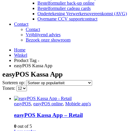
Bestelformulier back-up online
Bestelformulier cadeau cards
Ondertekening Verwerkersovereenkomst (AVG)
Overname CCV supportcontract
Contact
Contact
Vrijblijvend advies
Bezoek onze showroom
Home
Winkel
Product Tag -
easyPOS Kassa App
easyPOS Kassa App
Sorteren op:
Tonen:
easyPOS
,
easyPOS online
,
Mobiele app's
easyPOS Kassa App – Retail
0
out of 5