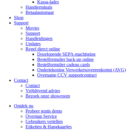
Kassa-lades
Handterminals
Betaalautomaat
Shop
Support
Movies
Support
Handleidingen
Updates
Regel direct online
Doorlopende SEPA-machtiging
Bestelformulier back-up online
Bestelformulier cadeau cards
Ondertekening Verwerkersovereenkomst (AVG)
Overname CCV supportcontract
Contact
Contact
Vrijblijvend advies
Bezoek onze showroom
Ontdek nu
Probeer gratis demo
Overstap Service
Gebruikers vertellen
Etiketten & Hangkaartjes