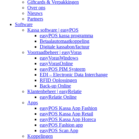
Giftcards & Verpakkingen
Over ons
Nieuws
Partners
Software
Kassa software | easyPOS
easyPOS kassa programma
Betaalautomaatkoppeling
Digitale kassabon/factuur
Voorraadbeheer | easyVoras
easyVorasWindows
easyVorasOnline
easyPOS PIM Systeem
EDI – Electronic Data Interchange
RFID Oplossingen
Back-up Online
Klantenbeheer | easyRelatie
easyRelatie Online
Apps
easyPOS Kassa App Fashion
easyPOS Kassa App Retail
easyPOS Kassa App Horeca
easyPOS Fashion app
easyPOS Scan App
Koppelingen