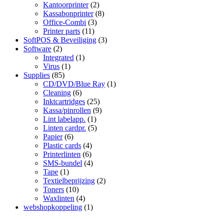
Kantoorprinter
(2)
Kassabonprinter
(8)
Office-Combi
(3)
Printer parts
(11)
SoftPOS & Beveiliging
(3)
Software
(2)
Integrated
(1)
Virus
(1)
Supplies
(85)
CD/DVD/Blue Ray
(1)
Cleaning
(6)
Inktcartridges
(25)
Kassa/pinrollen
(9)
Lint labelapp.
(1)
Linten cardpr.
(5)
Papier
(6)
Plastic cards
(4)
Printerlinten
(6)
SMS-bundel
(4)
Tape
(1)
Textielbeprijzing
(2)
Toners
(10)
Waxlinten
(4)
webshopkoppeling
(1)