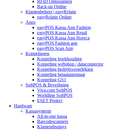
RFID Oplossingen
Back-up Online
Klantenbeheer | easyRelatie
easyRelatie Online
Apps
easyPOS Kassa App Fashion
easyPOS Kassa App Retail
easyPOS Kassa App Horeca
easyPOS Fashion app
easyPOS Scan App
Koppelingen
Koppeling boekhouding
Koppeling webshop / dataconnector
Koppeling bedrijfsvergelijking
Koppeling betaalautomaat
Koppeling GS1
SoftPOS & Beveiliging
Viva.com SoftPOS
Worldline SoftPOS
ESET Protect
Hardware
Kassasysteem
All-in-one kassa
Barcodescanners
Klantendisplays